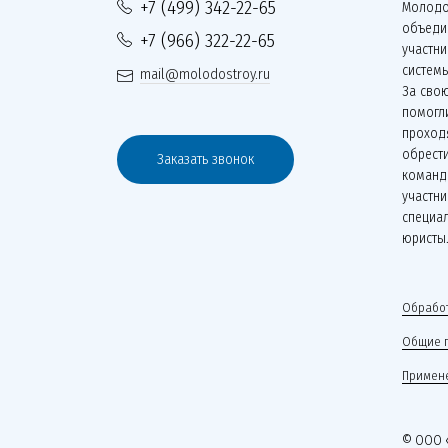
+7 (499) 342-22-65
Молодо
объеди
+7 (966) 322-22-65
участн
систем
mail@molodostroy.ru
За сво
помогли
проходя
обрести
Заказать звонок
команд
участни
специа
юристы
Обработ
Общие 
Примене
© ООО 