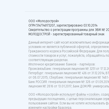
ООО «Молодострой»
ОГРН 5147746173207, зарегистрировано 03.10.2014
Свидетельство о регистрации программы для ЭВМ № 20
МОЛОДОСТРОЙ - зарегистрированный товарный знак
Данный интернет-сайт носит исключительно информацио
условиях не является публичной офертой, определяемо
Гражданского кодекса Российской Федерации. Для по
стоимости товаров и услуг, пожалуйста, обращайтесь п
соответствующих разделах.
Ипотечное кредитование банков - партнёров:
Промсвязьбанк: генеральная лицензия № 3251 от 17.12.20
Петербург: генеральная лицензия № 436 от 31.12.2014; 
от 08.07.2015; Сбербанк: генеральная лицензия № 1481 о
Банк РОССИЯ: генеральная лицензия № 328 от 01.09.201
лицензия № 2816 от 13.01.2017; Банк ДОМ.РФ: универсаль
ООО «Молодострой»
использует файлы «cookie»
, сод
предыдущих посещениях, с целью персонализации сер
пользования сайтом. Если вы не хотите использовать ф
измените настройки браузера.