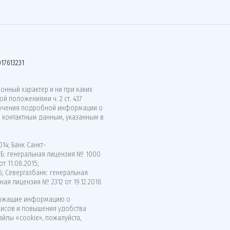
17613231
нный характер и ни при каких
й положениями ч. 2 ст. 437
лучения подробной информации о
о контактным данным, указанным в
14; Банк Санкт-
ВТБ: генеральная лицензия № 1000
т 11.08.2015;
6; Севергазбанк: генеральная
ная лицензия № 2312 от 19.12.2018
ержащие информацию о
висов и повышения удобства
айлы «cookie», пожалуйста,