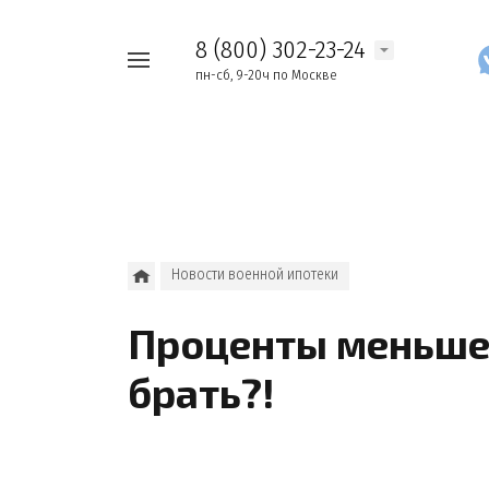
8 (800) 302-23-24
Например,
пн-сб, 9-20ч по Москве
Найти
как
везде
узнать
накопления
Новости военной ипотеки
Проценты меньше
брать?!