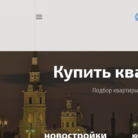
Например,
Найти
как
везде
узнать
накопления
Купить кв
Подбор квартиры