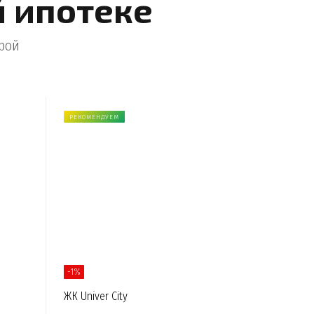
й ипотеке
рой
РЕКОМЕНДУЕМ
-1%
ЖК Univer City