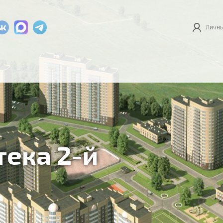
Личны
тека 2-й