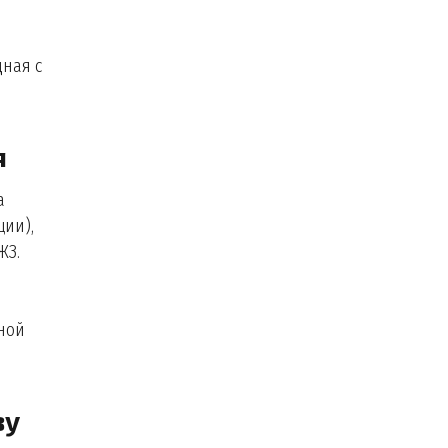
ная с
я
а
ции),
ЖЗ.
ной
зу