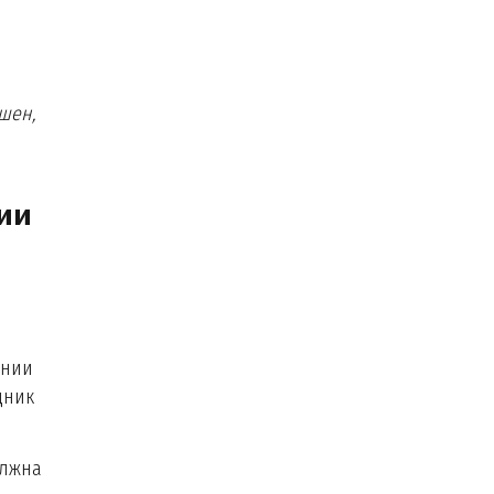
шен,
ии
ении
дник
олжна