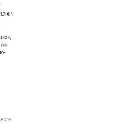
.
МОСКВА
Новостройки на
8.2004
карте
о
щих»,
Открыть карту
ении
но-
щного