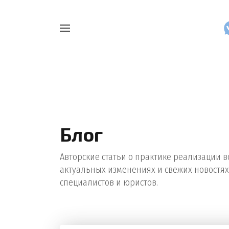
Например,
Найти
как
везде
узнать
накопления
Блог
Авторские статьи о практике реализации в
актуальных изменениях и свежих новостях
специалистов и юристов.