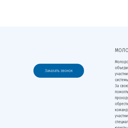
МОЛО
Молодо
объеди
Заказать звонок
участн
систем
За сво
помогли
проходя
обрести
команд
участни
специа
юристы