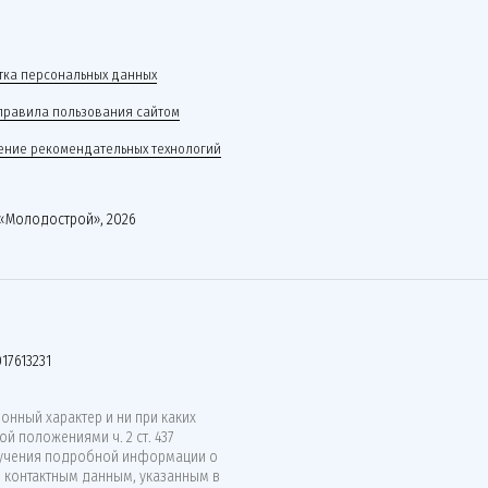
ка персональных данных
правила пользования сайтом
ние рекомендательных технологий
«Молодострой», 2026
17613231
нный характер и ни при каких
й положениями ч. 2 ст. 437
лучения подробной информации о
о контактным данным, указанным в