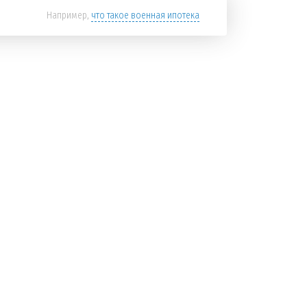
Например,
что такое военная ипотека
Найти
в блоге
МОСКВА
Новостройки на карте
Открыть карту