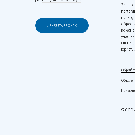
За сво
помогли
проходя
обрести
Заказать звонок
команд
участни
специа
юристы
Обработ
Общие 
Примене
© ООО 