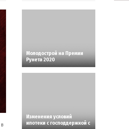
Молодострой на Премии
Рунета 2020
Изменения условий
ипотеки с господдержкой с
 в