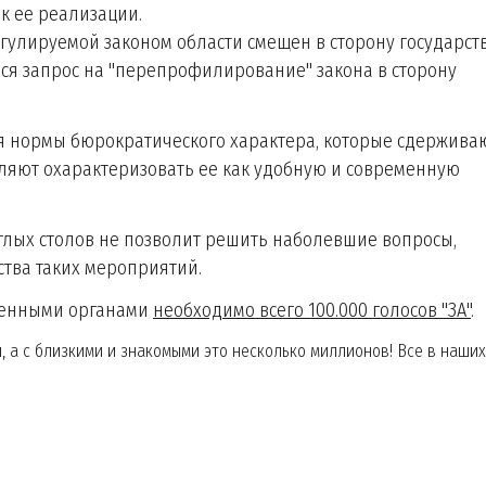
к ее реализации.
регулируемой законом области смещен в сторону государств
ился запрос на "перепрофилирование" закона в сторону
тся нормы бюрократического характера, которые сдержива
яют охарактеризовать ее как удобную и современную
глых столов не позволит решить наболевшие вопросы,
ства таких мероприятий.
венными органами
необходимо всего 100.000 голосов "ЗА"
.
ч, а с близкими и знакомыми это несколько миллионов! Все в наших