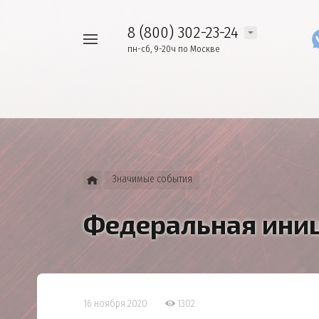
8 (800) 302-23-24
Например,
пн-сб, 9-20ч по Москве
Найти
как
везде
узнать
накопления
Значимые события
Федеральная ини
16 ноября 2020
1302