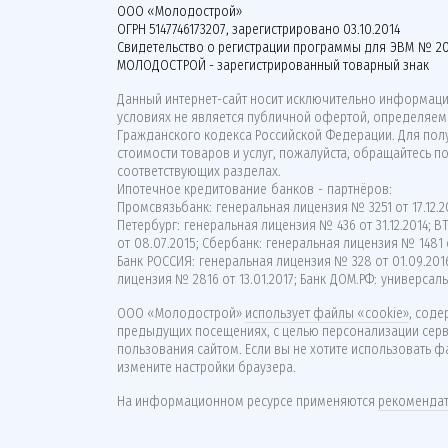
ООО «Молодострой»
ОГРН 5147746173207, зарегистрировано 03.10.2014
Свидетельство о регистрации программы для ЭВМ № 20
МОЛОДОСТРОЙ - зарегистрированный товарный знак
Данный интернет-сайт носит исключительно информацио
условиях не является публичной офертой, определяемо
Гражданского кодекса Российской Федерации. Для по
стоимости товаров и услуг, пожалуйста, обращайтесь п
соответствующих разделах.
Ипотечное кредитование банков - партнёров:
Промсвязьбанк: генеральная лицензия № 3251 от 17.12.20
Петербург: генеральная лицензия № 436 от 31.12.2014; 
от 08.07.2015; Сбербанк: генеральная лицензия № 1481 о
Банк РОССИЯ: генеральная лицензия № 328 от 01.09.201
лицензия № 2816 от 13.01.2017; Банк ДОМ.РФ: универсаль
ООО «Молодострой»
использует файлы «cookie»
, сод
предыдущих посещениях, с целью персонализации сер
пользования сайтом. Если вы не хотите использовать ф
измените настройки браузера.
На информационном ресурсе применяются
рекомендат