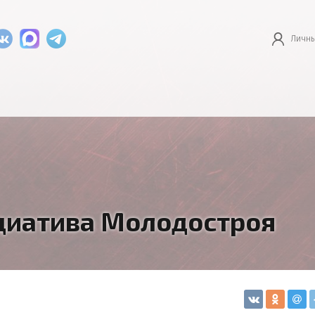
Личны
циатива Молодостроя