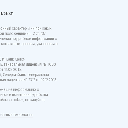
17613231
нный характер и ни при каких
й положениями ч. 2 ст. 437
лучения подробной информации о
о контактным данным, указанным в
14; Банк Санкт-
ВТБ: генеральная лицензия № 1000
т 11.08.2015;
6; Севергазбанк: генеральная
ная лицензия № 2312 от 19.12.2018
ержащие информацию о
висов и повышения удобства
айлы «cookie», пожалуйста,
ельные технологии
.