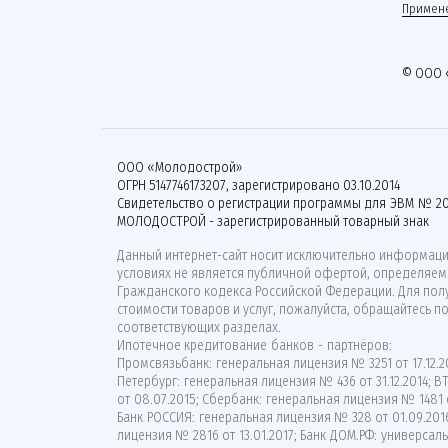
Примене
© ООО 
ООО «Молодострой»
ОГРН 5147746173207, зарегистрировано 03.10.2014
Свидетельство о регистрации программы для ЭВМ № 20
МОЛОДОСТРОЙ - зарегистрированный товарный знак
Данный интернет-сайт носит исключительно информацио
условиях не является публичной офертой, определяемо
Гражданского кодекса Российской Федерации. Для по
стоимости товаров и услуг, пожалуйста, обращайтесь п
соответствующих разделах.
Ипотечное кредитование банков - партнёров:
Промсвязьбанк: генеральная лицензия № 3251 от 17.12.20
Петербург: генеральная лицензия № 436 от 31.12.2014; 
от 08.07.2015; Сбербанк: генеральная лицензия № 1481 о
Банк РОССИЯ: генеральная лицензия № 328 от 01.09.201
лицензия № 2816 от 13.01.2017; Банк ДОМ.РФ: универсаль