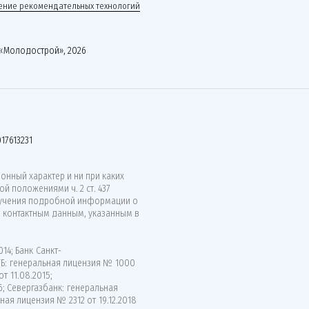
ние рекомендательных технологий
«Молодострой», 2026
17613231
нный характер и ни при каких
й положениями ч. 2 ст. 437
лучения подробной информации о
о контактным данным, указанным в
14; Банк Санкт-
ВТБ: генеральная лицензия № 1000
т 11.08.2015;
6; Севергазбанк: генеральная
ная лицензия № 2312 от 19.12.2018