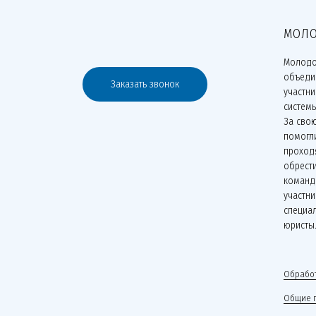
МОЛО
Молодо
объеди
Заказать звонок
участн
систем
За сво
помогли
проходя
обрести
команд
участни
специа
юристы
Обработ
Общие 