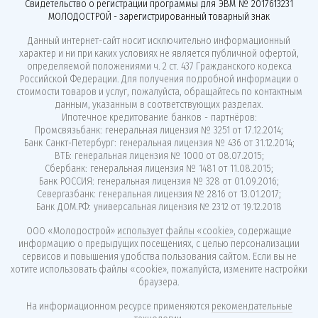
Свидетельство о регистрации программы для ЭВМ № 2017613231
МОЛОДОСТРОЙ - зарегистрированный товарный знак
Данный интернет-сайт носит исключительно информационный
характер и ни при каких условиях не является публичной офертой,
определяемой положениями ч. 2 ст. 437 Гражданского кодекса
Российской Федерации. Для получения подробной информации о
стоимости товаров и услуг, пожалуйста, обращайтесь по контактным
данным, указанным в соответствующих разделах.
Ипотечное кредитование банков - партнёров:
Промсвязьбанк: генеральная лицензия № 3251 от 17.12.2014;
Банк Санкт-Петербург: генеральная лицензия № 436 от 31.12.2014;
ВТБ: генеральная лицензия № 1000 от 08.07.2015;
Сбербанк: генеральная лицензия № 1481 от 11.08.2015;
Банк РОССИЯ: генеральная лицензия № 328 от 01.09.2016;
Севергазбанк: генеральная лицензия № 2816 от 13.01.2017;
Банк ДОМ.РФ: универсальная лицензия № 2312 от 19.12.2018
ООО «Молодострой»
использует файлы «cookie»
, содержащие
информацию о предыдущих посещениях, с целью персонализации
сервисов и повышения удобства пользования сайтом. Если вы не
хотите использовать файлы «cookie», пожалуйста, измените настройки
браузера.
На информационном ресурсе применяются
рекомендательные