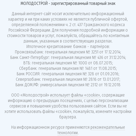
МОЛОДОСТРОЙ - зарегистрированный товарный знак
Данный интернет-сайт носит исключительно информационный
характер и ни при каких условиях не является публичной офертой,
определяемой положениями ч. 2 ст. 437 Гражданского кодекса
Российской Федерации. Для получения подробной информации о
стоимости товаров и услуг, пожалуйста, обращайтесь по контактным
данным, указанным в соответствующих разделах.
Ипотечное кредитование банков - партнёров:
Промсвязьбанк: генеральная лицензия № 3251 от 17.12.2014;
Банк Санкт-Петербург: генеральная лицензия № 436 от 31.12.2014;
ВТБ: генеральная лицензия № 1000 от 08.07.2015;
Сбербанк: генеральная лицензия № 1481 от 11.08.2015;
Банк РОССИЯ: генеральная лицензия № 328 от 01.09.2016;
Севергазбанк: генеральная лицензия № 2816 от 13.01.2017;
Банк ДОМ.РФ: универсальная лицензия № 2312 от 19.12.2018
ООО «Молодострой»
использует файлы «cookie»
, содержащие
информацию о предыдущих посещениях, с целью персонализации
сервисов и повышения удобства пользования сайтом. Если вы не
хотите использовать файлы «cookie», пожалуйста, измените настройки
браузера.
На информационном ресурсе применяются
рекомендательные
технологии
.