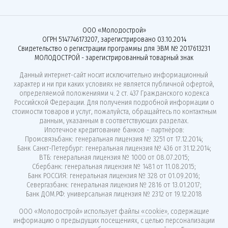
ООО «Молодострой»
ОГРН 5147746173207, зарегистрировано 03.10.2014
Свидетельство о регистрации программы для ЭВМ № 2017613231
МОЛОДОСТРОЙ - зарегистрированный товарный знак
Данный интернет-сайт носит исключительно информационный
характер и ни при каких условиях не является публичной офертой,
определяемой положениями ч. 2 ст. 437 Гражданского кодекса
Российской Федерации. Для получения подробной информации о
стоимости товаров и услуг, пожалуйста, обращайтесь по контактным
данным, указанным в соответствующих разделах.
Ипотечное кредитование банков - партнёров:
Промсвязьбанк: генеральная лицензия № 3251 от 17.12.2014;
Банк Санкт-Петербург: генеральная лицензия № 436 от 31.12.2014;
ВТБ: генеральная лицензия № 1000 от 08.07.2015;
Сбербанк: генеральная лицензия № 1481 от 11.08.2015;
Банк РОССИЯ: генеральная лицензия № 328 от 01.09.2016;
Севергазбанк: генеральная лицензия № 2816 от 13.01.2017;
Банк ДОМ.РФ: универсальная лицензия № 2312 от 19.12.2018
ООО «Молодострой»
использует файлы «cookie»
, содержащие
информацию о предыдущих посещениях, с целью персонализации