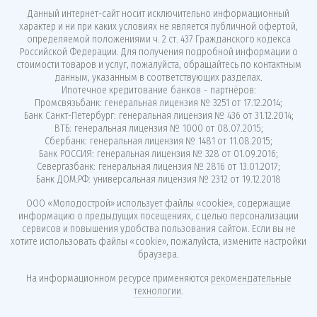
Данный интернет-сайт носит исключительно информационный
характер и ни при каких условиях не является публичной офертой,
определяемой положениями ч. 2 ст. 437 Гражданского кодекса
Российской Федерации. Для получения подробной информации о
стоимости товаров и услуг, пожалуйста, обращайтесь по контактным
данным, указанным в соответствующих разделах.
Ипотечное кредитование банков - партнёров:
Промсвязьбанк: генеральная лицензия № 3251 от 17.12.2014;
Банк Санкт-Петербург: генеральная лицензия № 436 от 31.12.2014;
ВТБ: генеральная лицензия № 1000 от 08.07.2015;
Сбербанк: генеральная лицензия № 1481 от 11.08.2015;
Банк РОССИЯ: генеральная лицензия № 328 от 01.09.2016;
Севергазбанк: генеральная лицензия № 2816 от 13.01.2017;
Банк ДОМ.РФ: универсальная лицензия № 2312 от 19.12.2018
ООО «Молодострой»
использует файлы «cookie»
, содержащие
информацию о предыдущих посещениях, с целью персонализации
сервисов и повышения удобства пользования сайтом. Если вы не
хотите использовать файлы «cookie», пожалуйста, измените настройки
браузера.
На информационном ресурсе применяются
рекомендательные
технологии
.