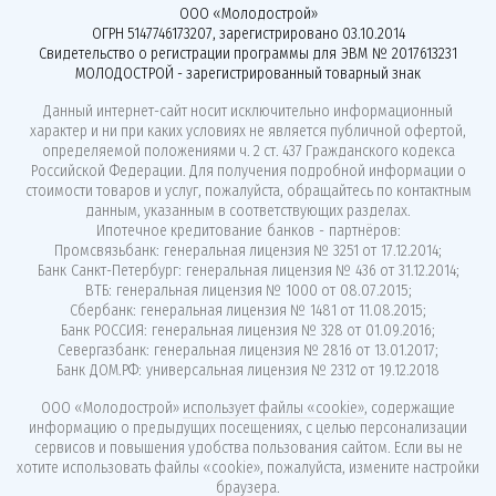
ООО «Молодострой»
ОГРН 5147746173207, зарегистрировано 03.10.2014
Свидетельство о регистрации программы для ЭВМ № 2017613231
МОЛОДОСТРОЙ - зарегистрированный товарный знак
Данный интернет-сайт носит исключительно информационный
характер и ни при каких условиях не является публичной офертой,
определяемой положениями ч. 2 ст. 437 Гражданского кодекса
Российской Федерации. Для получения подробной информации о
стоимости товаров и услуг, пожалуйста, обращайтесь по контактным
данным, указанным в соответствующих разделах.
Ипотечное кредитование банков - партнёров:
Промсвязьбанк: генеральная лицензия № 3251 от 17.12.2014;
Банк Санкт-Петербург: генеральная лицензия № 436 от 31.12.2014;
ВТБ: генеральная лицензия № 1000 от 08.07.2015;
Сбербанк: генеральная лицензия № 1481 от 11.08.2015;
Банк РОССИЯ: генеральная лицензия № 328 от 01.09.2016;
Севергазбанк: генеральная лицензия № 2816 от 13.01.2017;
Банк ДОМ.РФ: универсальная лицензия № 2312 от 19.12.2018
ООО «Молодострой»
использует файлы «cookie»
, содержащие
информацию о предыдущих посещениях, с целью персонализации
сервисов и повышения удобства пользования сайтом. Если вы не
хотите использовать файлы «cookie», пожалуйста, измените настройки
браузера.