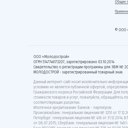
Общие 
Примене
© ООО 
ООО «Молодострой»
ОГРН 5147746173207, зарегистрировано 03.10.2014
Свидетельство о регистрации программы для ЭВМ № 20
МОЛОДОСТРОЙ - зарегистрированный товарный знак
Данный интернет-сайт носит исключительно информацио
условиях не является публичной офертой, определяемо
Гражданского кодекса Российской Федерации. Для по
стоимости товаров и услуг, пожалуйста, обращайтесь п
соответствующих разделах.
Ипотечное кредитование банков - партнёров:
Промсвязьбанк: генеральная лицензия № 3251 от 17.12.20
Петербург: генеральная лицензия № 436 от 31.12.2014; 
от 08.07.2015; Сбербанк: генеральная лицензия № 1481 о