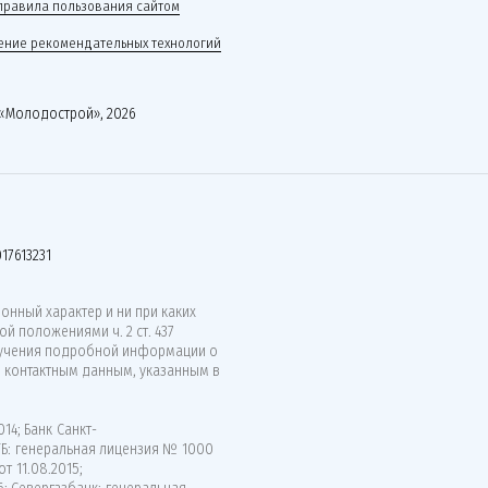
правила пользования сайтом
ние рекомендательных технологий
«Молодострой», 2026
17613231
нный характер и ни при каких
й положениями ч. 2 ст. 437
лучения подробной информации о
о контактным данным, указанным в
14; Банк Санкт-
ВТБ: генеральная лицензия № 1000
т 11.08.2015;