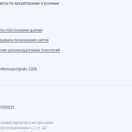
листы по кредитованию и военные
.
ка персональных данных
правила пользования сайтом
ние рекомендательных технологий
«Молодострой», 2026
17613231
нный характер и ни при каких
й положениями ч. 2 ст. 437