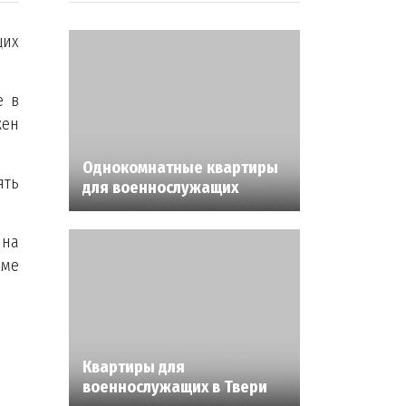
щих
е в
жен
Однокомнатные квартиры
ять
для военнослужащих
 на
мме
Квартиры для
военнослужащих в Твери