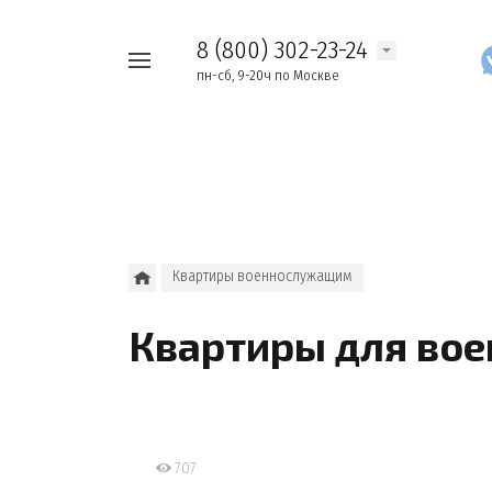
8 (800) 302-23-24
Например,
пн-сб, 9-20ч по Москве
Найти
как
везде
узнать
накопления
Квартиры военнослужащим
Квартиры для вое
707