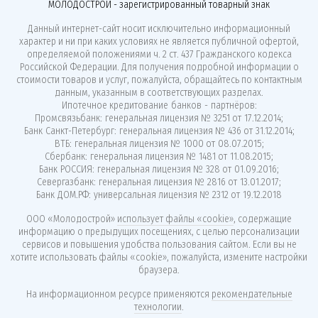
МОЛОДОСТРОЙ - зарегистрированный товарный знак
Данный интернет-сайт носит исключительно информационный
характер и ни при каких условиях не является публичной офертой,
определяемой положениями ч. 2 ст. 437 Гражданского кодекса
Российской Федерации. Для получения подробной информации о
стоимости товаров и услуг, пожалуйста, обращайтесь по контактным
данным, указанным в соответствующих разделах.
Ипотечное кредитование банков - партнёров:
Промсвязьбанк: генеральная лицензия № 3251 от 17.12.2014;
Банк Санкт-Петербург: генеральная лицензия № 436 от 31.12.2014;
ВТБ: генеральная лицензия № 1000 от 08.07.2015;
Сбербанк: генеральная лицензия № 1481 от 11.08.2015;
Банк РОССИЯ: генеральная лицензия № 328 от 01.09.2016;
Севергазбанк: генеральная лицензия № 2816 от 13.01.2017;
Банк ДОМ.РФ: универсальная лицензия № 2312 от 19.12.2018
ООО «Молодострой»
использует файлы «cookie»
, содержащие
информацию о предыдущих посещениях, с целью персонализации
сервисов и повышения удобства пользования сайтом. Если вы не
хотите использовать файлы «cookie», пожалуйста, измените настройки
браузера.
На информационном ресурсе применяются
рекомендательные
технологии
.