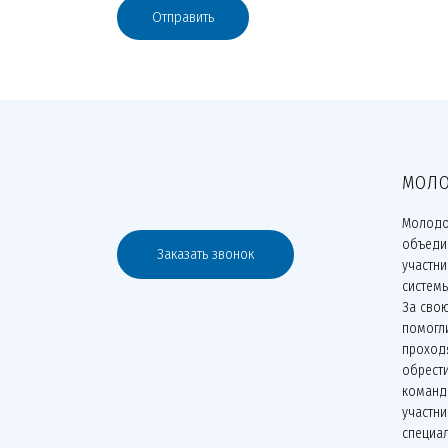
Отправить
МОЛО
Молодо
объеди
Заказать звонок
участн
систем
За сво
помогли
проходя
обрести
команд
участни
специа