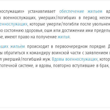
нослужащих» устанавливает
обеспечение жильем
вд
вы военнослужащих, умерших/погибших в период несе
еннослужащих
, которые умерли/погибли после увольне
, по состоянию здоровья, ошм или достижении ими предел
бе, имеют право на получение
жилья
.
ащих жильём
происходит в первоочередном порядке. 
обратиться к командиру воинской части с заявлением 
ил умерший/погибший муж.
Вдовы военнослужащих
, кото
отечной системе, и вдовы, повторно вступившие в брак,