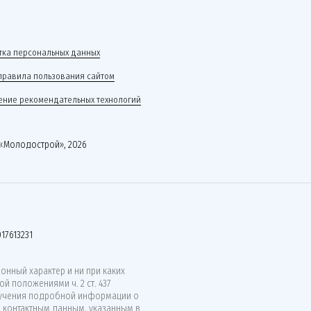
.
ка персональных данных
правила пользования сайтом
ние рекомендательных технологий
«Молодострой», 2026
17613231
нный характер и ни при каких
й положениями ч. 2 ст. 437
лучения подробной информации о
о контактным данным, указанным в