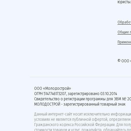
юристы
Обработ
Общие 
Примене
© ООО 
ООО «Молодострой»
ОГРН 5147746173207, зарегистрировано 03.10.2014
Свидетельство о регистрации программы для ЭВМ № 20
МОЛОДОСТРОЙ - зарегистрированный товарный знак
Данный интернет-сайт носит исключительно информацио
условиях не является публичной офертой, определяемо
Гражданского кодекса Российской Федерации. Для по
стоимости товаров и услуг, пожалуйста, обращайтесь п