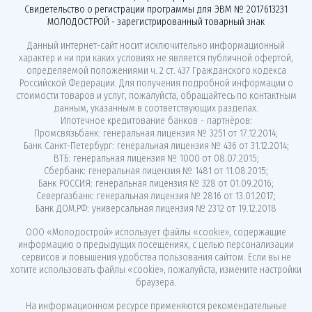
Свидетельство о регистрации программы для ЭВМ № 2017613231
МОЛОДОСТРОЙ - зарегистрированный товарный знак
Данный интернет-сайт носит исключительно информационный
характер и ни при каких условиях не является публичной офертой,
определяемой положениями ч. 2 ст. 437 Гражданского кодекса
Российской Федерации. Для получения подробной информации о
стоимости товаров и услуг, пожалуйста, обращайтесь по контактным
данным, указанным в соответствующих разделах.
Ипотечное кредитование банков - партнёров:
Промсвязьбанк: генеральная лицензия № 3251 от 17.12.2014;
Банк Санкт-Петербург: генеральная лицензия № 436 от 31.12.2014;
ВТБ: генеральная лицензия № 1000 от 08.07.2015;
Сбербанк: генеральная лицензия № 1481 от 11.08.2015;
Банк РОССИЯ: генеральная лицензия № 328 от 01.09.2016;
Севергазбанк: генеральная лицензия № 2816 от 13.01.2017;
Банк ДОМ.РФ: универсальная лицензия № 2312 от 19.12.2018
ООО «Молодострой»
использует файлы «cookie»
, содержащие
информацию о предыдущих посещениях, с целью персонализации
сервисов и повышения удобства пользования сайтом. Если вы не
хотите использовать файлы «cookie», пожалуйста, измените настройки
браузера.
На информационном ресурсе применяются
рекомендательные