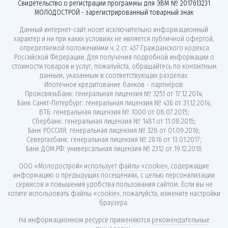
Свидетельство о регистрации программы для ЭВМ № 2017613231
МОЛОДОСТРОЙ - зарегистрированный товарный знак
Данный интернет-сайт носит исключительно информационный
характер и ни при каких условиях не является публичной офертой,
определяемой положениями ч. 2 ст. 437 Гражданского кодекса
Российской Федерации. Для получения подробной информации о
стоимости товаров и услуг, пожалуйста, обращайтесь по контактным
данным, указанным в соответствующих разделах.
Ипотечное кредитование банков - партнёров:
Промсвязьбанк: генеральная лицензия № 3251 от 17.12.2014;
Банк Санкт-Петербург: генеральная лицензия № 436 от 31.12.2014;
ВТБ: генеральная лицензия № 1000 от 08.07.2015;
Сбербанк: генеральная лицензия № 1481 от 11.08.2015;
Банк РОССИЯ: генеральная лицензия № 328 от 01.09.2016;
Севергазбанк: генеральная лицензия № 2816 от 13.01.2017;
Банк ДОМ.РФ: универсальная лицензия № 2312 от 19.12.2018
ООО «Молодострой»
использует файлы «cookie»
, содержащие
информацию о предыдущих посещениях, с целью персонализации
сервисов и повышения удобства пользования сайтом. Если вы не
хотите использовать файлы «cookie», пожалуйста, измените настройки
браузера.
На информационном ресурсе применяются
рекомендательные