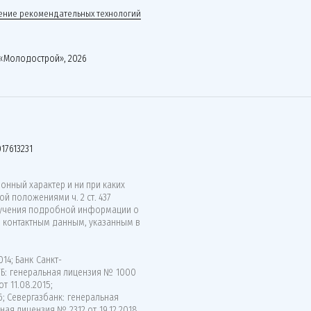
ние рекомендательных технологий
«Молодострой», 2026
17613231
нный характер и ни при каких
й положениями ч. 2 ст. 437
лучения подробной информации о
о контактным данным, указанным в
14; Банк Санкт-
ВТБ: генеральная лицензия № 1000
т 11.08.2015;
6; Севергазбанк: генеральная
ная лицензия № 2312 от 19.12.2018