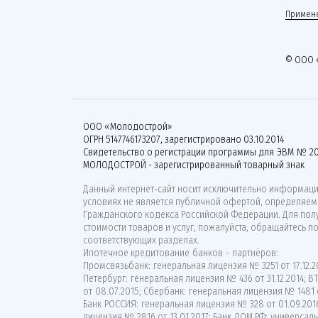
Примене
© ООО 
ООО «Молодострой»
ОГРН 5147746173207, зарегистрировано 03.10.2014
Свидетельство о регистрации программы для ЭВМ № 20
МОЛОДОСТРОЙ - зарегистрированный товарный знак
Данный интернет-сайт носит исключительно информацио
условиях не является публичной офертой, определяемо
Гражданского кодекса Российской Федерации. Для по
стоимости товаров и услуг, пожалуйста, обращайтесь п
соответствующих разделах.
Ипотечное кредитование банков - партнёров:
Промсвязьбанк: генеральная лицензия № 3251 от 17.12.20
Петербург: генеральная лицензия № 436 от 31.12.2014; 
от 08.07.2015; Сбербанк: генеральная лицензия № 1481 о
Банк РОССИЯ: генеральная лицензия № 328 от 01.09.201
лицензия № 2816 от 13.01.2017; Банк ДОМ.РФ: универсаль