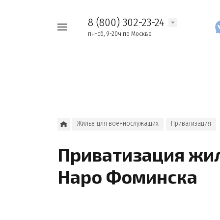
8 (800) 302-23-24
Например,
пн-сб, 9-20ч по Москве
Найти
как
везде
узнать
накопления
Жилье для военнослужащих
Приватизация
Приватизация жил
Наро Фоминска