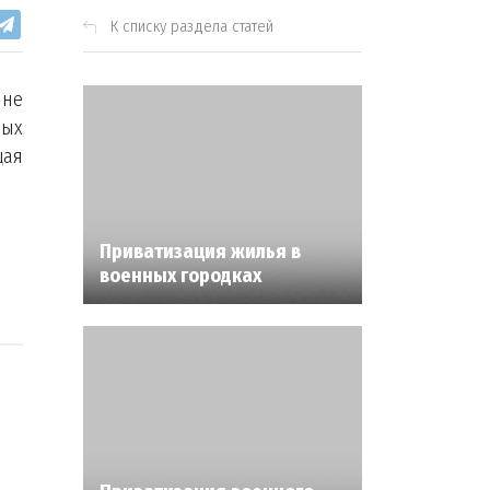
К списку раздела статей
 не
ных
щая
Приватизация жилья в
военных городках