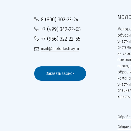
МОЛО
8 (800) 302-23-24
+7 (499) 342-22-65
Молодо
объеди
+7 (966) 322-22-65
участн
систем
mail@molodostroy.ru
За сво
помогли
проходя
обрести
Заказать звонок
команд
участни
специа
юристы
Обработ
Общие 