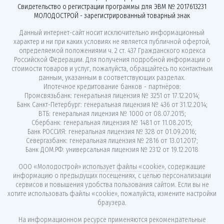
Свидетельство о регистрации программы для ЭВМ № 2017613231
МОЛОДОСТРОЙ - зарегистрированный товарный знак
Данный интернет-сайт носит исключительно информационный
характер и ни при каких условиях не является публичной офертой,
определяемой положениями ч. 2 ст. 437 Гражданского кодекса
Российской Федерации. Для получения подробной информации о
стоимости товаров и услуг, пожалуйста, обращайтесь по контактным
данным, указанным в соответствующих разделах.
Ипотечное кредитование банков - партнёров:
Промсвязьбанк: генеральная лицензия № 3251 от 17.12.2014;
Банк Санкт-Петербург: генеральная лицензия № 436 от 31.12.2014;
ВТБ: генеральная лицензия № 1000 от 08.07.2015;
Сбербанк: генеральная лицензия № 1481 от 11.08.2015;
Банк РОССИЯ: генеральная лицензия № 328 от 01.09.2016;
Севергазбанк: генеральная лицензия № 2816 от 13.01.2017;
Банк ДОМ.РФ: универсальная лицензия № 2312 от 19.12.2018
ООО «Молодострой»
использует файлы «cookie»
, содержащие
информацию о предыдущих посещениях, с целью персонализации
сервисов и повышения удобства пользования сайтом. Если вы не
хотите использовать файлы «cookie», пожалуйста, измените настройки
браузера.
На информационном ресурсе применяются
рекомендательные