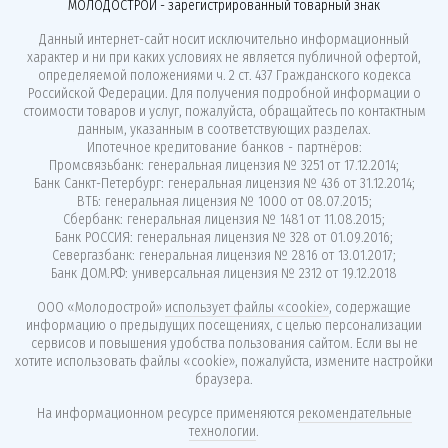
МОЛОДОСТРОЙ - зарегистрированный товарный знак
Данный интернет-сайт носит исключительно информационный
характер и ни при каких условиях не является публичной офертой,
определяемой положениями ч. 2 ст. 437 Гражданского кодекса
Российской Федерации. Для получения подробной информации о
стоимости товаров и услуг, пожалуйста, обращайтесь по контактным
данным, указанным в соответствующих разделах.
Ипотечное кредитование банков - партнёров:
Промсвязьбанк: генеральная лицензия № 3251 от 17.12.2014;
Банк Санкт-Петербург: генеральная лицензия № 436 от 31.12.2014;
ВТБ: генеральная лицензия № 1000 от 08.07.2015;
Сбербанк: генеральная лицензия № 1481 от 11.08.2015;
Банк РОССИЯ: генеральная лицензия № 328 от 01.09.2016;
Севергазбанк: генеральная лицензия № 2816 от 13.01.2017;
Банк ДОМ.РФ: универсальная лицензия № 2312 от 19.12.2018
ООО «Молодострой»
использует файлы «cookie»
, содержащие
информацию о предыдущих посещениях, с целью персонализации
сервисов и повышения удобства пользования сайтом. Если вы не
хотите использовать файлы «cookie», пожалуйста, измените настройки
браузера.
На информационном ресурсе применяются
рекомендательные
технологии
.