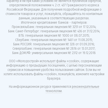
характер и ни при каких условиях не является публичной офертой,
определяемой положениями ч. 2 ст. 437 Гражданского кодекса
Российской Федерации. Для получения подробной информации о
стоимости товаров и услуг, пожалуйста, обращайтесь по контактным
данным, указанным в соответствующих разделах.
Ипотечное кредитование банков - партнёров:
Промсвязьбанк: генеральная лицензия № 3251 от 17.12.2014;
Банк Санкт-Петербург: генеральная лицензия № 436 от 31.12.2014;
ВТБ: генеральная лицензия № 1000 от 08.07.2015;
Сбербанк: генеральная лицензия № 1481 от 11.08.2015;
Банк РОССИЯ: генеральная лицензия № 328 от 01.09.2016;
Севергазбанк: генеральная лицензия № 2816 от 13.01.2017;
Банк ДОМ.РФ: универсальная лицензия № 2312 от 19.12.2018
ООО «Молодострой»
использует файлы «cookie»
, содержащие
информацию о предыдущих посещениях, с целью персонализации
сервисов и повышения удобства пользования сайтом. Если вы не
хотите использовать файлы «cookie», пожалуйста, измените настройки
браузера.
На информационном ресурсе применяются
рекомендательные
технологии
.