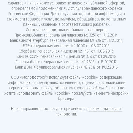
характер и ни при каких условиях не является публичной офертой,
определяемой положениями ч. 2 ст. 437 Гражданского кодекса
Российской Федерации. Для получения подробной информации о
стоимости товаров и услуг, пожалуйста, обращайтесь по контактным
данным, указанным в соответствующих разделах.
Ипотечное кредитование банков - партнёров:
Промсвязьбанк: генеральная лицензия № 3251 от 17.12.2014;
Банк Санкт-Петербург: генеральная лицензия № 436 от 31.12.2014;
ВТБ: генеральная лицензия № 1000 от 08.07.2015;
Сбербанк: генеральная лицензия № 1481 от 11.08.2015;
Банк РОССИЯ: генеральная лицензия № 328 от 01.09.2016;
Севергазбанк: генеральная лицензия № 2816 от 13.01.2017;
Банк ДОМ.РФ: универсальная лицензия № 2312 от 19.12.2018
ООО «Молодострой»
использует файлы «cookie»
, содержащие
информацию о предыдущих посещениях, с целью персонализации
сервисов и повышения удобства пользования сайтом. Если вы не
хотите использовать файлы «cookie», пожалуйста, измените настройки
браузера.
На информационном ресурсе применяются
рекомендательные
технологии
.