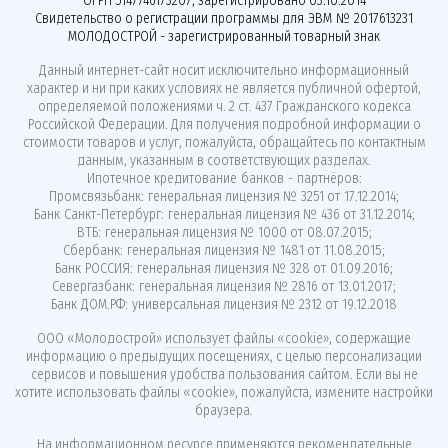
ОГРН 5147746173207, зарегистрировано 03.10.2014
Свидетельство о регистрации программы для ЭВМ № 2017613231
МОЛОДОСТРОЙ - зарегистрированный товарный знак
Данный интернет-сайт носит исключительно информационный
характер и ни при каких условиях не является публичной офертой,
определяемой положениями ч. 2 ст. 437 Гражданского кодекса
Российской Федерации. Для получения подробной информации о
стоимости товаров и услуг, пожалуйста, обращайтесь по контактным
данным, указанным в соответствующих разделах.
Ипотечное кредитование банков - партнёров:
Промсвязьбанк: генеральная лицензия № 3251 от 17.12.2014;
Банк Санкт-Петербург: генеральная лицензия № 436 от 31.12.2014;
ВТБ: генеральная лицензия № 1000 от 08.07.2015;
Сбербанк: генеральная лицензия № 1481 от 11.08.2015;
Банк РОССИЯ: генеральная лицензия № 328 от 01.09.2016;
Севергазбанк: генеральная лицензия № 2816 от 13.01.2017;
Банк ДОМ.РФ: универсальная лицензия № 2312 от 19.12.2018
ООО «Молодострой»
использует файлы «cookie»
, содержащие
информацию о предыдущих посещениях, с целью персонализации
сервисов и повышения удобства пользования сайтом. Если вы не
хотите использовать файлы «cookie», пожалуйста, измените настройки
браузера.
На информационном ресурсе применяются
рекомендательные