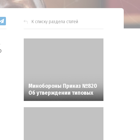
К списку раздела статей
а
о
Минобороны Приказ №820
Об утверждении типовых
договоров ЦЖЗ