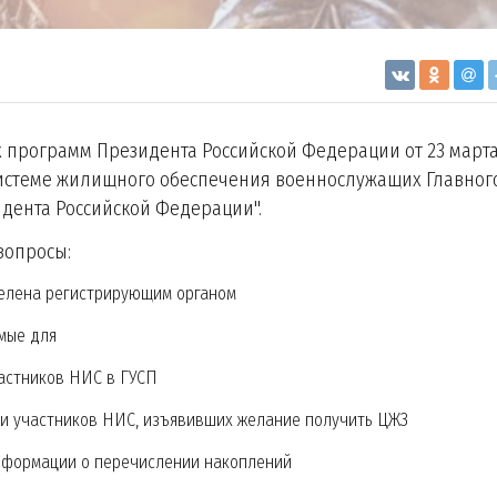
 программ Президента Российской Федерации от 23 март
 системе жилищного обеспечения военнослужащих Главног
дента Российской Федерации".
вопросы:
елена регистрирующим органом
мые для
астников НИС в ГУСП
и участников НИС, изъявивших желание получить ЦЖЗ
нформации о перечислении накоплений