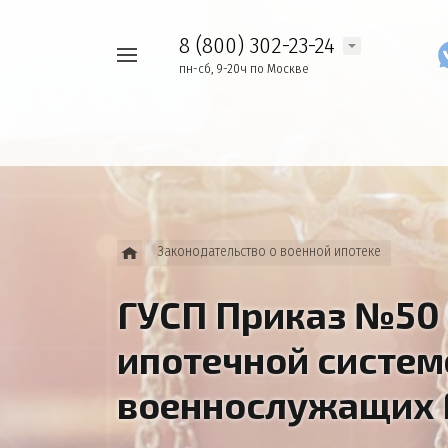
8 (800) 302-23-24
Например,
пн-сб, 9-20ч по Москве
Найти
как
везде
узнать
накопления
Законодательство о военной ипотеке
ГУСП Приказ №50 
ипотечной систем
военнослужащих 