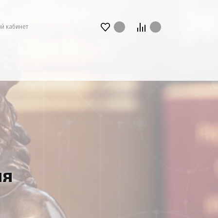
й кабинет
ия