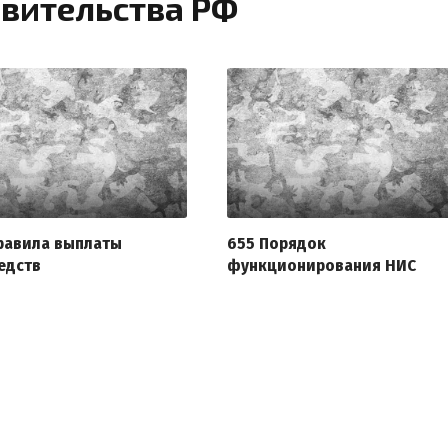
вительства РФ
равила выплаты
655 Порядок
едств
функционирования НИС