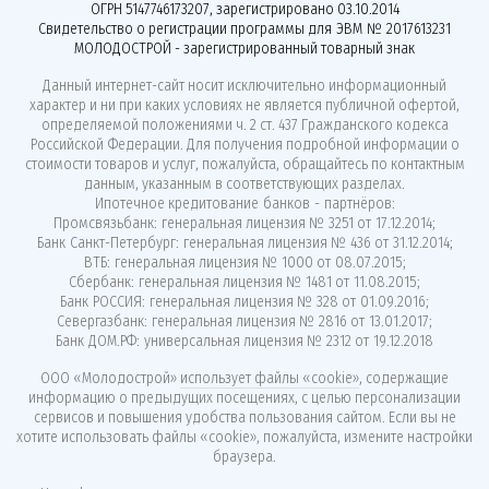
ОГРН 5147746173207, зарегистрировано 03.10.2014
Свидетельство о регистрации программы для ЭВМ № 2017613231
МОЛОДОСТРОЙ - зарегистрированный товарный знак
Данный интернет-сайт носит исключительно информационный
характер и ни при каких условиях не является публичной офертой,
определяемой положениями ч. 2 ст. 437 Гражданского кодекса
Российской Федерации. Для получения подробной информации о
стоимости товаров и услуг, пожалуйста, обращайтесь по контактным
данным, указанным в соответствующих разделах.
Ипотечное кредитование банков - партнёров:
Промсвязьбанк: генеральная лицензия № 3251 от 17.12.2014;
Банк Санкт-Петербург: генеральная лицензия № 436 от 31.12.2014;
ВТБ: генеральная лицензия № 1000 от 08.07.2015;
Сбербанк: генеральная лицензия № 1481 от 11.08.2015;
Банк РОССИЯ: генеральная лицензия № 328 от 01.09.2016;
Севергазбанк: генеральная лицензия № 2816 от 13.01.2017;
Банк ДОМ.РФ: универсальная лицензия № 2312 от 19.12.2018
ООО «Молодострой»
использует файлы «cookie»
, содержащие
информацию о предыдущих посещениях, с целью персонализации
сервисов и повышения удобства пользования сайтом. Если вы не
хотите использовать файлы «cookie», пожалуйста, измените настройки
браузера.