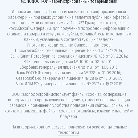
МОЛОДОСТРОЙ - зарегистрированный товарный знак
Данный интернет-сайт носит исключительно информационный
характер и ни при каких условиях не является публичной офертой,
определяемой положениями ч. 2 ст. 437 Гражданского кодекса
Российской Федерации. Для получения подробной информации о
стоимости товаров и услуг, пожалуйста, обращайтесь по контактным
данным, указанным в соответствующих разделах.
Ипотечное кредитование банков - партнёров:
Промсвязьбанк: генеральная лицензия № 3251 от 17.12.2014;
Банк Санкт-Петербург: генеральная лицензия № 436 от 31.12.2014;
ВТБ: генеральная лицензия № 1000 от 08.07.2015;
Сбербанк: генеральная лицензия № 1481 от 11.08.2015;
Банк РОССИЯ: генеральная лицензия № 328 от 01.09.2016;
Севергазбанк: генеральная лицензия № 2816 от 13.01.2017;
Банк ДОМ.РФ: универсальная лицензия № 2312 от 19.12.2018
ООО «Молодострой»
использует файлы «cookie»
, содержащие
информацию о предыдущих посещениях, с целью персонализации
сервисов и повышения удобства пользования сайтом. Если вы не
хотите использовать файлы «cookie», пожалуйста, измените настройки
браузера.
На информационном ресурсе применяются
рекомендательные
технологии
.