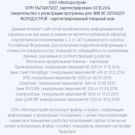
ООО «Молодострой»
ОГРН 5147746173207, зарегистрировано 03.10.2014
Свидетельство о регистрации программы для ЭВМ № 2017613231
МОЛОДОСТРОЙ - зарегистрированный товарный знак
Данный интернет-сайт носит исключительно информационный
характер и ни при каких условиях не является публичной офертой,
определяемой положениями ч. 2 ст. 437 Гражданского кодекса
Российской Федерации. Для получения подробной информации о
стоимости товаров и услуг, пожалуйста, обращайтесь по контактным
данным, указанным в соответствующих разделах.
Ипотечное кредитование банков - партнёров:
Промсвязьбанк: генеральная лицензия № 3251 от 17.12.2014;
Банк Санкт-Петербург: генеральная лицензия № 436 от 31.12.2014;
ВТБ: генеральная лицензия № 1000 от 08.07.2015;
Сбербанк: генеральная лицензия № 1481 от 11.08.2015;
Банк РОССИЯ: генеральная лицензия № 328 от 01.09.2016;
Севергазбанк: генеральная лицензия № 2816 от 13.01.2017;
Банк ДОМ.РФ: универсальная лицензия № 2312 от 19.12.2018
ООО «Молодострой»
использует файлы «cookie»
, содержащие
информацию о предыдущих посещениях, с целью персонализации
сервисов и повышения удобства пользования сайтом. Если вы не
хотите использовать файлы «cookie», пожалуйста, измените настройки
браузера.