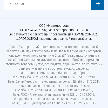
Ваш e-mail
ООО «Молодострой»
ОГРН 5147746173207, зарегистрировано 03.10.2014
Свидетельство о регистрации программы для ЭВМ № 2017613231
МОЛОДОСТРОЙ - зарегистрированный товарный знак
Данный интернет-сайт носит исключительно информационный
характер и ни при каких условиях не является публичной офертой,
определяемой положениями ч. 2 ст. 437 Гражданского кодекса
Российской Федерации. Для получения подробной информации о
стоимости товаров и услуг, пожалуйста, обращайтесь по контактным
данным, указанным в соответствующих разделах.
Ипотечное кредитование банков - партнёров:
Промсвязьбанк: генеральная лицензия № 3251 от 17.12.2014;
Банк Санкт-Петербург: генеральная лицензия № 436 от 31.12.2014;
ВТБ: генеральная лицензия № 1000 от 08.07.2015;
Сбербанк: генеральная лицензия № 1481 от 11.08.2015;
Банк РОССИЯ: генеральная лицензия № 328 от 01.09.2016;
Севергазбанк: генеральная лицензия № 2816 от 13.01.2017;
Банк ДОМ.РФ: универсальная лицензия № 2312 от 19.12.2018