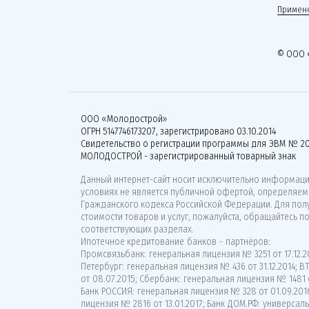
Примене
© ООО 
ООО «Молодострой»
ОГРН 5147746173207, зарегистрировано 03.10.2014
Свидетельство о регистрации программы для ЭВМ № 20
МОЛОДОСТРОЙ - зарегистрированный товарный знак
Данный интернет-сайт носит исключительно информацио
условиях не является публичной офертой, определяемо
Гражданского кодекса Российской Федерации. Для по
стоимости товаров и услуг, пожалуйста, обращайтесь п
соответствующих разделах.
Ипотечное кредитование банков - партнёров:
Промсвязьбанк: генеральная лицензия № 3251 от 17.12.20
Петербург: генеральная лицензия № 436 от 31.12.2014; 
от 08.07.2015; Сбербанк: генеральная лицензия № 1481 о
Банк РОССИЯ: генеральная лицензия № 328 от 01.09.201
лицензия № 2816 от 13.01.2017; Банк ДОМ.РФ: универсаль