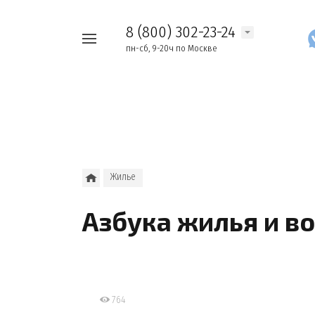
8 (800) 302-23-24
Например,
пн-сб, 9-20ч по Москве
Найти
как
везде
узнать
накопления
Жилье
Азбука жилья и в
764