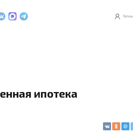
Личны
оенная ипотека