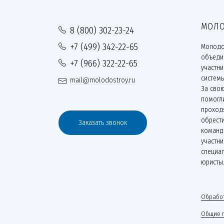
МОЛО
8 (800) 302-23-24
+7 (499) 342-22-65
Молодо
объеди
+7 (966) 322-22-65
участн
систем
mail@molodostroy.ru
За сво
помогли
проходя
обрести
Заказать звонок
команд
участни
специа
юристы
Обработ
Общие 