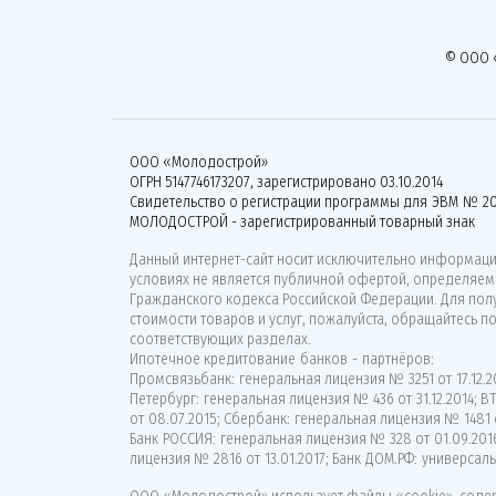
© ООО 
ООО «Молодострой»
ОГРН 5147746173207, зарегистрировано 03.10.2014
Свидетельство о регистрации программы для ЭВМ № 20
МОЛОДОСТРОЙ - зарегистрированный товарный знак
Данный интернет-сайт носит исключительно информацио
условиях не является публичной офертой, определяемо
Гражданского кодекса Российской Федерации. Для по
стоимости товаров и услуг, пожалуйста, обращайтесь п
соответствующих разделах.
Ипотечное кредитование банков - партнёров:
Промсвязьбанк: генеральная лицензия № 3251 от 17.12.20
Петербург: генеральная лицензия № 436 от 31.12.2014; 
от 08.07.2015; Сбербанк: генеральная лицензия № 1481 о
Банк РОССИЯ: генеральная лицензия № 328 от 01.09.201
лицензия № 2816 от 13.01.2017; Банк ДОМ.РФ: универсаль