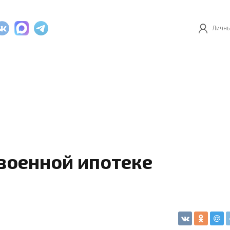
Личны
 военной ипотеке