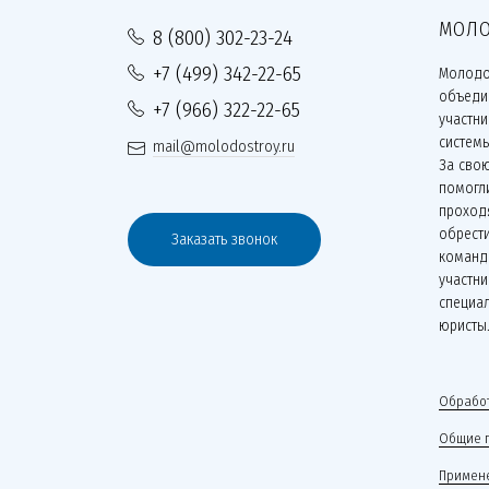
МОЛО
8 (800) 302-23-24
+7 (499) 342-22-65
Молодо
объеди
+7 (966) 322-22-65
участн
систем
mail@molodostroy.ru
За сво
помогли
проходя
обрести
Заказать звонок
команд
участни
специа
юристы
Обработ
Общие 
Примене