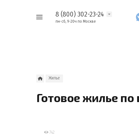
8 (800) 302-23-24
Например,
пн-сб, 9-20ч по Москве
Найти
как
везде
узнать
накопления
Жилье
Готовое жилье по
742