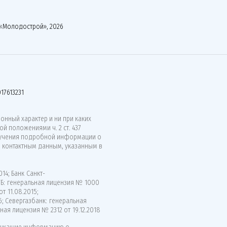
«Молодострой», 2026
17613231
нный характер и ни при каких
й положениями ч. 2 ст. 437
лучения подробной информации о
о контактным данным, указанным в
14; Банк Санкт-
ВТБ: генеральная лицензия № 1000
т 11.08.2015;
6; Севергазбанк: генеральная
ная лицензия № 2312 от 19.12.2018