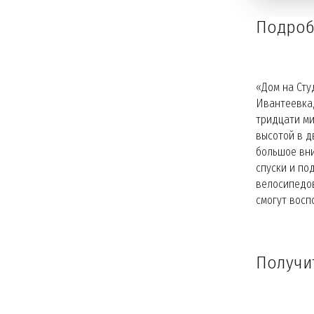
Подроб
«Дом на Сту
Ивантеевка,
тридцати ми
высотой в д
большое вни
спуски и по
велосипедов
смогут восп
Получи