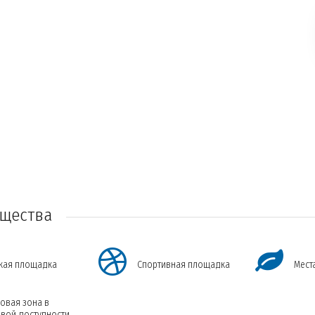
щества
кая площадка
Спортивная площадка
Мест
овая зона в
вой доступности