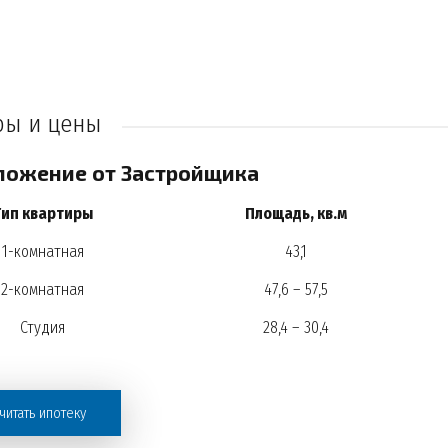
ры и цены
ожение от Застройщика
Тип квартиры
Площадь, кв.м
1-комнатная
43,1
2-комнатная
47,6 – 57,5
Студия
28,4 – 30,4
читать ипотеку