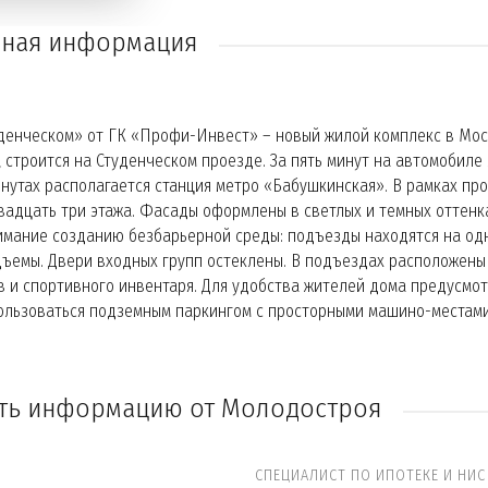
ная информация
денческом» от ГК «Профи-Инвест» – новый жилой комплекс в Моск
 строится на Студенческом проезде. За пять минут на автомобиле 
нутах располагается станция метро «Бабушкинская». В рамках пр
вадцать три этажа. Фасады оформлены в светлых и темных оттенк
мание созданию безбарьерной среды: подъезды находятся на одн
дъемы. Двери входных групп остеклены. В подъездах расположены 
 и спортивного инвентаря. Для удобства жителей дома предусмот
ользоваться подземным паркингом с просторными машино-местами
ть информацию от Молодостроя
СПЕЦИАЛИСТ ПО ИПОТЕКЕ И НИС