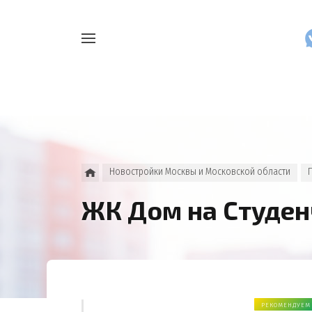
Например,
Найти
как
везде
узнать
накопления
Новостройки Москвы и Московской области
ЖК Дом на Студе
РЕКОМЕНДУЕМ