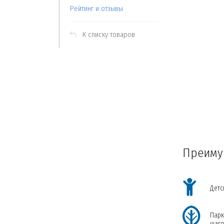
Рейтинг и отзывы
К списку товаров
МОСКВА
Новостройки на
карте
Преиму
Открыть карту
Детс
Парк
шаго