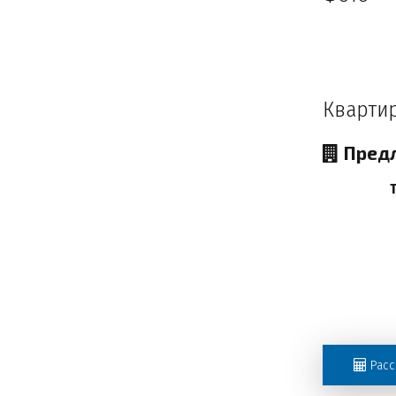
Кварти
Предл
Расс