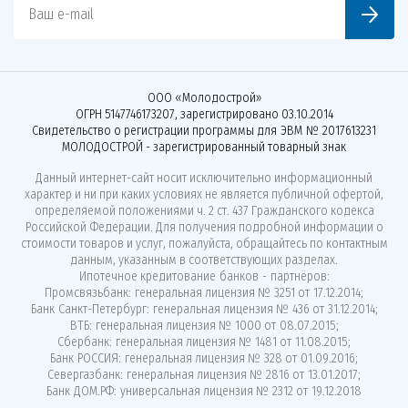
Ваш e-mail
ООО «Молодострой»
ОГРН 5147746173207, зарегистрировано 03.10.2014
Свидетельство о регистрации программы для ЭВМ № 2017613231
МОЛОДОСТРОЙ - зарегистрированный товарный знак
Данный интернет-сайт носит исключительно информационный
характер и ни при каких условиях не является публичной офертой,
определяемой положениями ч. 2 ст. 437 Гражданского кодекса
Российской Федерации. Для получения подробной информации о
стоимости товаров и услуг, пожалуйста, обращайтесь по контактным
данным, указанным в соответствующих разделах.
Ипотечное кредитование банков - партнёров:
Промсвязьбанк: генеральная лицензия № 3251 от 17.12.2014;
Банк Санкт-Петербург: генеральная лицензия № 436 от 31.12.2014;
ВТБ: генеральная лицензия № 1000 от 08.07.2015;
Сбербанк: генеральная лицензия № 1481 от 11.08.2015;
Банк РОССИЯ: генеральная лицензия № 328 от 01.09.2016;
Севергазбанк: генеральная лицензия № 2816 от 13.01.2017;
Банк ДОМ.РФ: универсальная лицензия № 2312 от 19.12.2018