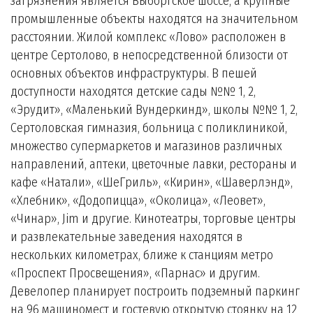
загрязнения является Выборгское шоссе, а крупные
промышленные объекты находятся на значительном
расстоянии. Жилой комплекс «Лово» расположен в
центре Сертолово, в непосредственной близости от
основных объектов инфраструктуры. В пешей
доступности находятся детские сады №№ 1, 2,
«Эрудит», «Маленький Вундеркинд», школы №№ 1, 2,
Сертоловская гимназия, больница с поликлиникой,
множество супермаркетов и магазинов различных
направлений, аптеки, цветочные лавки, рестораны и
кафе «Натали», «ШеГриль», «Кирин», «Шаверлэнд»,
«Хлебник», «Додопицца», «Околица», «Леовет»,
«Чинар», Jim и другие. Кинотеатры, торговые центры
и развлекательные заведения находятся в
нескольких километрах, ближе к станциям метро
«Проспект Просвещения», «Парнас» и другим.
Девелопер планирует построить подземный паркинг
на 96 машиномест и гостевую открытую стоянку на 12