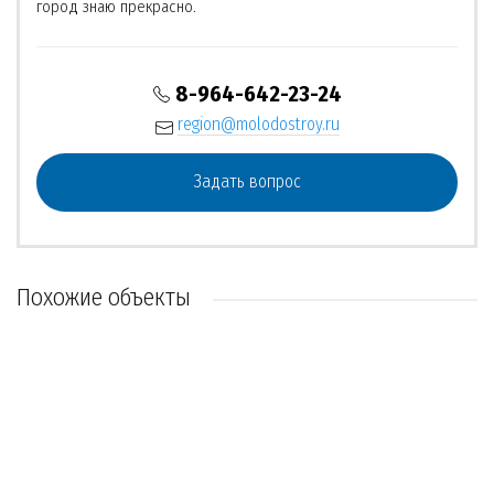
город знаю прекрасно.
8-964-642-23-24
region@molodostroy.ru
Задать вопрос
Похожие объекты
РЕКОМЕНДУЕМ
ОБЪЕКТ СДАН
ОБЪЕКТ СДАН
ЕСТЬ ПОСТРОЕННЫЕ
ЕСТЬ ПОСТРОЕННЫЕ
НЕТ ВОЕННОЙ ИПОТЕКИ
НЕТ ВОЕННОЙ ИПОТЕКИ
ПРОБЛЕМНЫЙ ОБЪЕКТ
4 варианта
5 вариантов
3 варианта
4 варианта