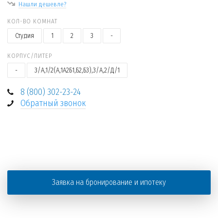
Нашли дешевле?
КОЛ-ВО КОМНАТ
Студия
1
2
3
-
КОРПУС/ЛИТЕР
-
3/А,1/2(А,1А2Б1,Б2,Б3),3/А,2/Д/1
8 (800) 302-23-24
Обратный звонок
+
−
Заявка на бронирование и ипотеку