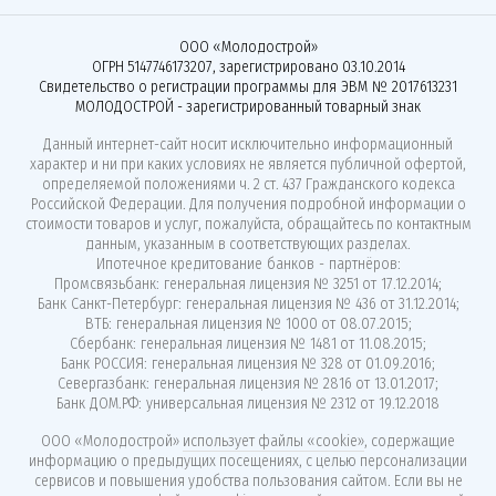
ООО «Молодострой»
ОГРН 5147746173207, зарегистрировано 03.10.2014
Свидетельство о регистрации программы для ЭВМ № 2017613231
МОЛОДОСТРОЙ - зарегистрированный товарный знак
Данный интернет-сайт носит исключительно информационный
характер и ни при каких условиях не является публичной офертой,
определяемой положениями ч. 2 ст. 437 Гражданского кодекса
Российской Федерации. Для получения подробной информации о
стоимости товаров и услуг, пожалуйста, обращайтесь по контактным
данным, указанным в соответствующих разделах.
Ипотечное кредитование банков - партнёров:
Промсвязьбанк: генеральная лицензия № 3251 от 17.12.2014;
Банк Санкт-Петербург: генеральная лицензия № 436 от 31.12.2014;
ВТБ: генеральная лицензия № 1000 от 08.07.2015;
Сбербанк: генеральная лицензия № 1481 от 11.08.2015;
Банк РОССИЯ: генеральная лицензия № 328 от 01.09.2016;
Севергазбанк: генеральная лицензия № 2816 от 13.01.2017;
Банк ДОМ.РФ: универсальная лицензия № 2312 от 19.12.2018
ООО «Молодострой»
использует файлы «cookie»
, содержащие
информацию о предыдущих посещениях, с целью персонализации
сервисов и повышения удобства пользования сайтом. Если вы не