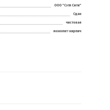
ООО "Сэтл Сити"
Сдан
чистовая
монолит-кирпич