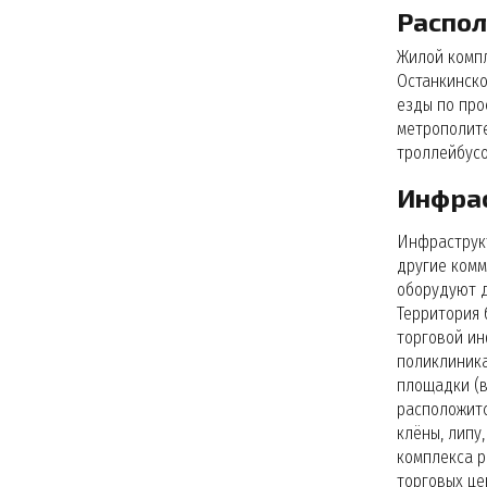
Распол
Жилой компл
Останкинско
езды по про
метрополите
троллейбусо
Инфра
Инфраструкт
другие комм
оборудуют д
Территория 
торговой ин
поликлиника
площадки (в
расположитс
клёны, липу
комплекса р
торговых це