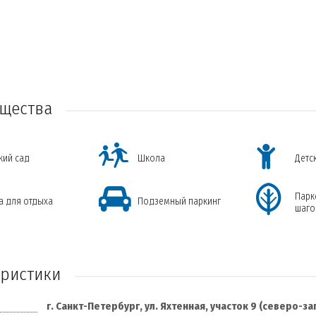
щества
кий сад
Школа
Детс
Парк
а для отдыха
Подземный паркинг
шаго
еристики
г. Санкт-Петербург, ул. Яхтенная, участок 9 (северо-з