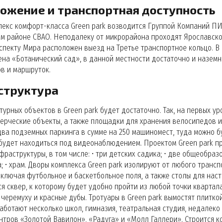
ожение и транспортная доступность
екс комфорт-класса Green park возводится Группой Компаний ПИ
м районе СВАО. Неподалеку от микрорайона проходят Ярославское
спекту Мира расположен выезд на Третье транспортное кольцо. В
на «Ботанический сад», в данной местности достаточно и наземно
в и маршруток.
структура
урных объектов в Green park будет достаточно. Так, на первых у
ерческие объекты, а также площадки для хранения велосипедов и
ва подземных паркинга в сумме на 250 машиномест, туда можно б
будет находиться под видеонаблюдением. Проектом Green park п
фраструктуры, в том числе: • три детских садика; • две общеобраз
; • храм. Дворы комплекса Green park изолируют от любого трансп
ключая футбольное и баскетбольное поля, а также столы для наст
я сквер, к которому будет удобно пройти из любой точки квартал
, черемуху и красные дубы. Тротуары в Green park вымостят плитк
аботают несколько школ, гимназия, театральная студия, недалеко
нтров «Золотой Вавилон», «Радуга» и «Молл Галлери». Строится к