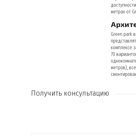
доступности
метрах от G
Архите
Green park 
представлят
комплексе з
70 варианто
однокомнатн
метров), вс
смонтирован
Получить консультацию