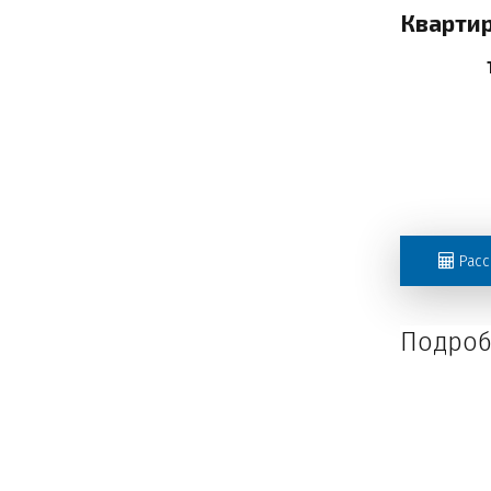
Кварти
Расс
Подроб