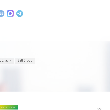
 области
Setl Group
ОБЪЕКТ СДАН