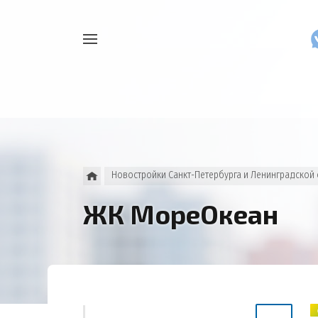
Например,
Найти
как
везде
узнать
накопления
Новостройки Санкт-Петербурга и Ленинградской
ЖК МореОкеан