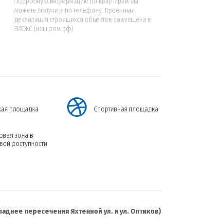
Подробную информацию по квартирам вы
можете получить по телефону. Проектная
декларация строящихся объектов размещена в
ЕИСЖС (наш.дом.рф)
кая площадка
Спортивная площадка
овая зона в
вой доступности
ападнее пересечения Яхтенной ул. и ул. Оптиков)