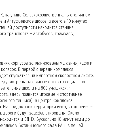
К, на улице Сельскохозяйственная в столичном
 и Алтуфьевское шоссе, а всего в 10 минутах
 пешей доступности находится станция
го транспорта – автобусов, трамваев,
ровнях корпусов запланированы магазины, кафе и
 колясок. В первой очереди комплекса
удет спускаться на импортном скоростном лифте.
редусмотрены различные объекты социально-
овательные школы на 800 учащихся; •
орта, здесь появится игровые и спортивнее
ольного тенниса). В центре комплекса
а. На придомовой территории высадят деревья –
ой, дороги будут заасфальтированы. Около
 находится и ВДНХ. Буквально 10 минут езды до
омплекс у Ботанического сада РАН, в пешей