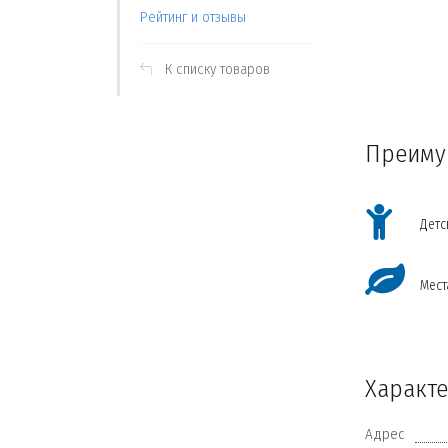
Рейтинг и отзывы
К списку товаров
Преиму
МОСКВА
Детс
Новостройки на
карте
Мест
Открыть карту
Характ
Адрес