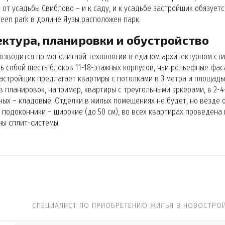
 от усадьбы Свиблово – и к саду, и к усадьбе застройщик обязует
reen park в долине Яузы расположен парк.
ктура, планировки и обустройство
возводится по монолитной технологии в едином архитектурном стил
ь собой шесть блоков 11-18-этажных корпусов, чьи рельефные фас
астройщик предлагает квартиры с потолками в 3 метра и площадью 
в планировок, например, квартиры с треугольными эркерами, в 2-4
ых – кладовые. Отделки в жилых помещениях не будет, но везде о
е подоконники – широкие (до 50 см), во всех квартирах проведена
ы сплит-системы.
СПЕЦИАЛИСТ ПО ПРИОБРЕТЕНИЮ ЖИЛЬЯ В НОВОСТРОЙ