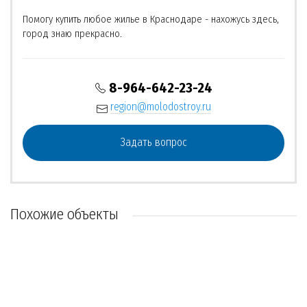
Помогу купить любое жилье в Краснодаре - нахожусь здесь,
город знаю прекрасно.
8-964-642-23-24
region@molodostroy.ru
Задать вопрос
Похожие объекты
ОБЪЕКТ СДАН
ОБЪЕКТ СДАН
ХИТ ПРОДАЖ
РЕКОМЕНДУЕМ
НЕТ ВОЕННОЙ ИПОТЕКИ
НЕТ ВОЕННОЙ ИПОТЕКИ
РЕКОМЕНДУЕМ
ОБЪЕКТ СДАН