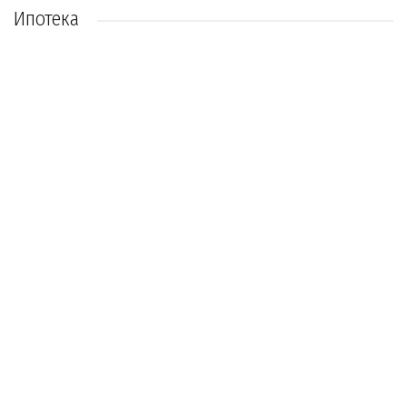
Ипотека
Военная ипотека в Промсвязьбанке
5 330 000 руб.