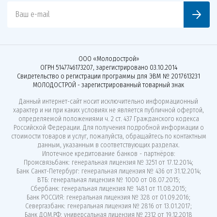
Ваш e-mail
ООО «Молодострой»
ОГРН 5147746173207, зарегистрировано 03.10.2014
Свидетельство о регистрации программы для ЭВМ № 2017613231
МОЛОДОСТРОЙ - зарегистрированный товарный знак
Данный интернет-сайт носит исключительно информационный
характер и ни при каких условиях не является публичной офертой,
определяемой положениями ч. 2 ст. 437 Гражданского кодекса
Российской Федерации. Для получения подробной информации о
стоимости товаров и услуг, пожалуйста, обращайтесь по контактным
данным, указанным в соответствующих разделах.
Ипотечное кредитование банков - партнёров:
Промсвязьбанк: генеральная лицензия № 3251 от 17.12.2014;
Банк Санкт-Петербург: генеральная лицензия № 436 от 31.12.2014;
ВТБ: генеральная лицензия № 1000 от 08.07.2015;
Сбербанк: генеральная лицензия № 1481 от 11.08.2015;
Банк РОССИЯ: генеральная лицензия № 328 от 01.09.2016;
Севергазбанк: генеральная лицензия № 2816 от 13.01.2017;
Банк ДОМ.РФ: универсальная лицензия № 2312 от 19.12.2018