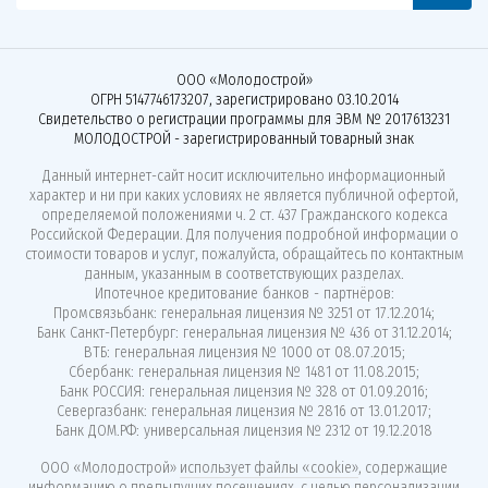
ООО «Молодострой»
ОГРН 5147746173207, зарегистрировано 03.10.2014
Свидетельство о регистрации программы для ЭВМ № 2017613231
МОЛОДОСТРОЙ - зарегистрированный товарный знак
Данный интернет-сайт носит исключительно информационный
характер и ни при каких условиях не является публичной офертой,
определяемой положениями ч. 2 ст. 437 Гражданского кодекса
Российской Федерации. Для получения подробной информации о
стоимости товаров и услуг, пожалуйста, обращайтесь по контактным
данным, указанным в соответствующих разделах.
Ипотечное кредитование банков - партнёров:
Промсвязьбанк: генеральная лицензия № 3251 от 17.12.2014;
Банк Санкт-Петербург: генеральная лицензия № 436 от 31.12.2014;
ВТБ: генеральная лицензия № 1000 от 08.07.2015;
Сбербанк: генеральная лицензия № 1481 от 11.08.2015;
Банк РОССИЯ: генеральная лицензия № 328 от 01.09.2016;
Севергазбанк: генеральная лицензия № 2816 от 13.01.2017;
Банк ДОМ.РФ: универсальная лицензия № 2312 от 19.12.2018
ООО «Молодострой»
использует файлы «cookie»
, содержащие
информацию о предыдущих посещениях, с целью персонализации