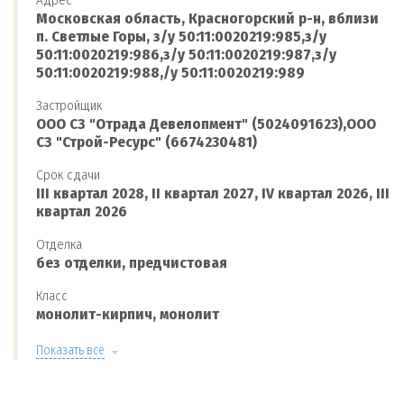
Адрес
Московская область, Красногорский р-н, вблизи
п. Светлые Горы, з/у 50:11:0020219:985,з/у
50:11:0020219:986,з/у 50:11:0020219:987,з/у
50:11:0020219:988,/у 50:11:0020219:989
Застройщик
ООО СЗ "Отрада Девелопмент" (5024091623),ООО
СЗ "Строй-Ресурс" (6674230481)
Срок сдачи
III квартал 2028, II квартал 2027, IV квартал 2026, III
квартал 2026
Отделка
без отделки, предчистовая
Класс
монолит-кирпич, монолит
Показать все