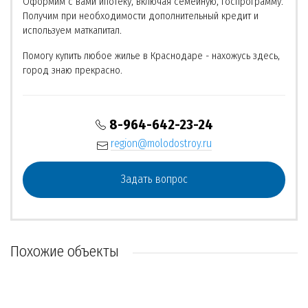
Оформим с вами ипотеку, включая семейную, госпрограмму.
Получим при необходимости дополнительный кредит и
используем маткапитал.
Помогу купить любое жилье в Краснодаре - нахожусь здесь,
город знаю прекрасно.
8-964-642-23-24
region@molodostroy.ru
Задать вопрос
Похожие объекты
ОБЪЕКТ СДАН
ОБЪЕКТ СДАН
ОБЪЕКТ СДАН
РЕКОМЕНДУЕМ
НЕТ ВОЕННОЙ ИПОТЕКИ
НЕТ ВОЕННОЙ ИПОТЕКИ
НЕТ ВОЕННОЙ ИПОТЕКИ