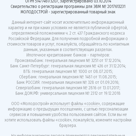
ОГРН 5147746173207, зарегистрировано 03.10.2014
Свидетельство о регистрации программы для ЭВМ № 2017613231
МОЛОДОСТРОЙ - зарегистрированный товарный знак
Данный интернет-сайт носит исключительно информационный
характер и ни при каких условиях не является публичной офертой,
определяемой положениями ч. 2 ст. 437 Гражданского кодекса
Российской Федерации. Для получения подробной информации о
стоимости товаров и услуг, пожалуйста, обращайтесь по контактным
данным, указанным в соответствующих разделах.
Ипотечное кредитование банков - партнёров:
Промсвязьбанк: генеральная лицензия № 3251 от 17.12.2014;
Банк Санкт-Петербург: генеральная лицензия № 436 от 31.12.2014;
ВТБ: генеральная лицензия № 1000 от 08.07.2015;
Сбербанк: генеральная лицензия № 1481 от 11.08.2015;
Банк РОССИЯ: генеральная лицензия № 328 от 01.09.2016;
Севергазбанк: генеральная лицензия № 2816 от 13.01.2017;
Банк ДОМ.РФ: универсальная лицензия № 2312 от 19.12.2018
ООО «Молодострой»
использует файлы «cookie»
, содержащие
информацию о предыдущих посещениях, с целью персонализации
сервисов и повышения удобства пользования сайтом. Если вы не
хотите использовать файлы «cookie», пожалуйста, измените настройки
браузера.
На информационном ресурсе применяются
рекомендательные