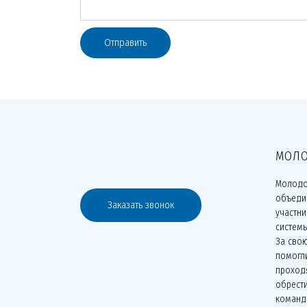
Отправить
МОЛО
Молодо
объеди
Заказать звонок
участн
систем
За сво
помогли
проходя
обрести
команд