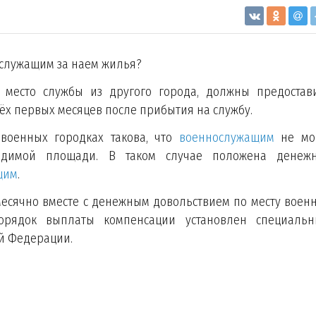
служащим за наем жилья?
место службы из другого города, должны предостав
ёх первых месяцев после прибытия на службу.
военных городках такова, что
военнослужащим
не мо
ходимой площади. В таком случае положена денеж
щим
.
есячно вместе с денежным довольствием по месту воен
орядок выплаты компенсации установлен специаль
й Федерации.