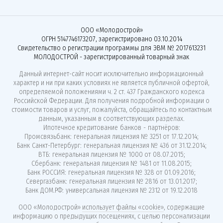
ООО «Молодострой»
ОГРН 5147746173207, зарегистрировано 03.10.2014
Свидетельство о регистрации программы для ЭВМ № 2017613231
МОЛОДОСТРОЙ - зарегистрированный товарный знак
Данный интернет-сайт носит исключительно информационный
характер и ни при каких условиях не является публичной офертой,
определяемой положениями ч. 2 ст. 437 Гражданского кодекса
Российской Федерации. Для получения подробной информации о
стоимости товаров и услуг, пожалуйста, обращайтесь по контактным
данным, указанным в соответствующих разделах.
Ипотечное кредитование банков - партнёров:
Промсвязьбанк: генеральная лицензия № 3251 от 17.12.2014;
Банк Санкт-Петербург: генеральная лицензия № 436 от 31.12.2014;
ВТБ: генеральная лицензия № 1000 от 08.07.2015;
Сбербанк: генеральная лицензия № 1481 от 11.08.2015;
Банк РОССИЯ: генеральная лицензия № 328 от 01.09.2016;
Севергазбанк: генеральная лицензия № 2816 от 13.01.2017;
Банк ДОМ.РФ: универсальная лицензия № 2312 от 19.12.2018
ООО «Молодострой»
использует файлы «cookie»
, содержащие
информацию о предыдущих посещениях, с целью персонализации