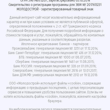
ОГРН 5147746173207, зарегистрировано 03.10.2014
Свидетельство о регистрации программы для ЭВМ № 2017613231
МОЛОДОСТРОЙ - зарегистрированный товарный знак
Данный интернет-сайт носит исключительно информационный
характер и ни при каких условиях не является публичной офертой,
определяемой положениями ч. 2 ст. 437 Гражданского кодекса
Российской Федерации. Для получения подробной информации о
стоимости товаров и услуг, пожалуйста, обращайтесь по контактным
данным, указанным в соответствующих разделах.
Ипотечное кредитование банков - партнёров:
Промсвязьбанк: генеральная лицензия № 3251 от 17.12.2014;
Банк Санкт-Петербург: генеральная лицензия № 436 от 31.12.2014;
ВТБ: генеральная лицензия № 1000 от 08.07.2015;
Сбербанк: генеральная лицензия № 1481 от 11.08.2015;
Банк РОССИЯ: генеральная лицензия № 328 от 01.09.2016;
Севергазбанк: генеральная лицензия № 2816 от 13.01.2017;
Банк ДОМ.РФ: универсальная лицензия № 2312 от 19.12.2018
ООО «Молодострой»
использует файлы «cookie»
, содержащие
информацию о предыдущих посещениях, с целью персонализации
сервисов и повышения удобства пользования сайтом. Если вы не
хотите использовать файлы «cookie», пожалуйста, измените настройки
браузера.
На информационном ресурсе применяются
рекомендательные