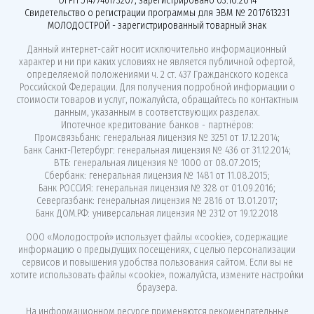
ОГРН 5147746173207, зарегистрировано 03.10.2014
Свидетельство о регистрации программы для ЭВМ № 2017613231
МОЛОДОСТРОЙ - зарегистрированный товарный знак
Данный интернет-сайт носит исключительно информационный
характер и ни при каких условиях не является публичной офертой,
определяемой положениями ч. 2 ст. 437 Гражданского кодекса
Российской Федерации. Для получения подробной информации о
стоимости товаров и услуг, пожалуйста, обращайтесь по контактным
данным, указанным в соответствующих разделах.
Ипотечное кредитование банков - партнёров:
Промсвязьбанк: генеральная лицензия № 3251 от 17.12.2014;
Банк Санкт-Петербург: генеральная лицензия № 436 от 31.12.2014;
ВТБ: генеральная лицензия № 1000 от 08.07.2015;
Сбербанк: генеральная лицензия № 1481 от 11.08.2015;
Банк РОССИЯ: генеральная лицензия № 328 от 01.09.2016;
Севергазбанк: генеральная лицензия № 2816 от 13.01.2017;
Банк ДОМ.РФ: универсальная лицензия № 2312 от 19.12.2018
ООО «Молодострой»
использует файлы «cookie»
, содержащие
информацию о предыдущих посещениях, с целью персонализации
сервисов и повышения удобства пользования сайтом. Если вы не
хотите использовать файлы «cookie», пожалуйста, измените настройки
браузера.
На информационном ресурсе применяются
рекомендательные