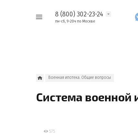
8 (800) 302-23-24
Например,
пн-сб, 9-20ч по Москве
Найти
как
везде
узнать
накопления
Военная ипотека. Общие вопросы
Система военной 
575