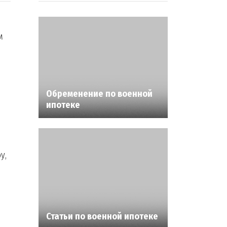
а
м
Обременение по военной
ипотеке
у,
Статьи по военной ипотеке