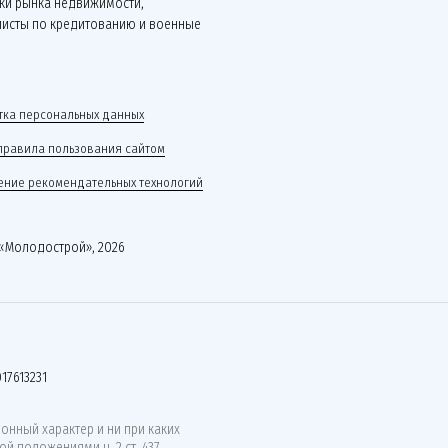
ки рынка недвижимости,
листы по кредитованию и военные
.
ка персональных данных
правила пользования сайтом
ние рекомендательных технологий
«Молодострой», 2026
17613231
нный характер и ни при каких
й положениями ч. 2 ст. 437