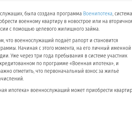
ослужащих, была создана программа
Военипотека
, систем
иобрести военному квартиру в новострое или на вторично
сии с помощью целевого жилищного займа.
ом, что военнослужащий подаёт рапорт и становится
раммы. Начиная с этого момента, на его личный именной
идии. Уже через три года пребывания в системе участник
ккредитованном по программе «Военная ипотека», и
важно отметить, что первоначальный взнос за жильё
ачислений.
ая ипотека» военнослужащий может приобрести квартир