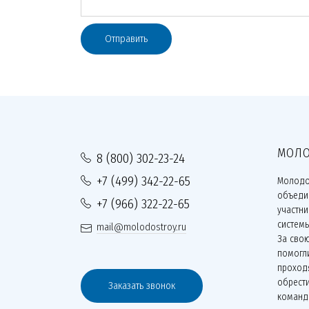
Отправить
МОЛО
8 (800) 302-23-24
+7 (499) 342-22-65
Молодо
объеди
+7 (966) 322-22-65
участн
систем
mail@molodostroy.ru
За сво
помогли
проходя
обрести
Заказать звонок
команд