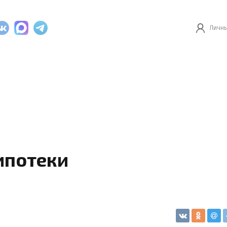
Личны
ипотеки