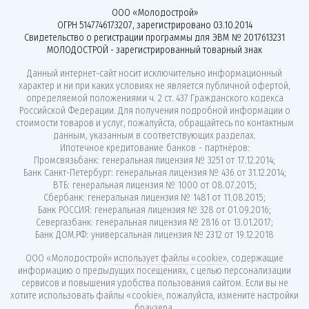
ООО «Молодострой»
ОГРН 5147746173207, зарегистрировано 03.10.2014
Свидетельство о регистрации программы для ЭВМ № 2017613231
МОЛОДОСТРОЙ - зарегистрированный товарный знак
Данный интернет-сайт носит исключительно информационный
характер и ни при каких условиях не является публичной офертой,
определяемой положениями ч. 2 ст. 437 Гражданского кодекса
Российской Федерации. Для получения подробной информации о
стоимости товаров и услуг, пожалуйста, обращайтесь по контактным
данным, указанным в соответствующих разделах.
Ипотечное кредитование банков - партнёров:
Промсвязьбанк: генеральная лицензия № 3251 от 17.12.2014;
Банк Санкт-Петербург: генеральная лицензия № 436 от 31.12.2014;
ВТБ: генеральная лицензия № 1000 от 08.07.2015;
Сбербанк: генеральная лицензия № 1481 от 11.08.2015;
Банк РОССИЯ: генеральная лицензия № 328 от 01.09.2016;
Севергазбанк: генеральная лицензия № 2816 от 13.01.2017;
Банк ДОМ.РФ: универсальная лицензия № 2312 от 19.12.2018
ООО «Молодострой»
использует файлы «cookie»
, содержащие
информацию о предыдущих посещениях, с целью персонализации
сервисов и повышения удобства пользования сайтом. Если вы не
хотите использовать файлы «cookie», пожалуйста, измените настройки
браузера.