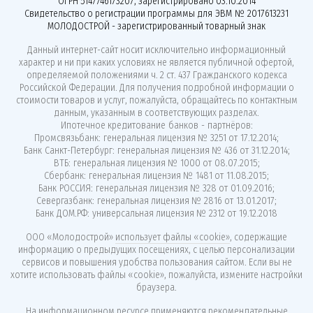
ОГРН 5147746173207, зарегистрировано 03.10.2014
Свидетельство о регистрации программы для ЭВМ № 2017613231
МОЛОДОСТРОЙ - зарегистрированный товарный знак
Данный интернет-сайт носит исключительно информационный
характер и ни при каких условиях не является публичной офертой,
определяемой положениями ч. 2 ст. 437 Гражданского кодекса
Российской Федерации. Для получения подробной информации о
стоимости товаров и услуг, пожалуйста, обращайтесь по контактным
данным, указанным в соответствующих разделах.
Ипотечное кредитование банков - партнёров:
Промсвязьбанк: генеральная лицензия № 3251 от 17.12.2014;
Банк Санкт-Петербург: генеральная лицензия № 436 от 31.12.2014;
ВТБ: генеральная лицензия № 1000 от 08.07.2015;
Сбербанк: генеральная лицензия № 1481 от 11.08.2015;
Банк РОССИЯ: генеральная лицензия № 328 от 01.09.2016;
Севергазбанк: генеральная лицензия № 2816 от 13.01.2017;
Банк ДОМ.РФ: универсальная лицензия № 2312 от 19.12.2018
ООО «Молодострой»
использует файлы «cookie»
, содержащие
информацию о предыдущих посещениях, с целью персонализации
сервисов и повышения удобства пользования сайтом. Если вы не
хотите использовать файлы «cookie», пожалуйста, измените настройки
браузера.
На информационном ресурсе применяются
рекомендательные