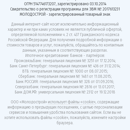
ОГРН 5147746173207, зарегистрировано 03.10.2014
Свидетельство о регистрации программы для ЭВМ № 2017613231
МОЛОДОСТРОЙ - зарегистрированный товарный знак
Данный интернет-сайт носит исключительно информационный
характер и ни при каких условиях не является публичной офертой,
определяемой положениями ч. 2 ст. 437 Гражданского кодекса
Российской Федерации. Для получения подробной информации о
стоимости товаров и услуг, пожалуйста, обращайтесь по контактным
данным, указанным в соответствующих разделах.
Ипотечное кредитование банков - партнёров:
Промсвязьбанк: генеральная лицензия № 3251 от 17.12.2014;
Банк Санкт-Петербург: генеральная лицензия № 436 от 31.12.2014;
ВТБ: генеральная лицензия № 1000 от 08.07.2015;
Сбербанк: генеральная лицензия № 1481 от 11.08.2015;
Банк РОССИЯ: генеральная лицензия № 328 от 01.09.2016;
Севергазбанк: генеральная лицензия № 2816 от 13.01.2017;
Банк ДОМ.РФ: универсальная лицензия № 2312 от 19.12.2018
ООО «Молодострой»
использует файлы «cookie»
, содержащие
информацию о предыдущих посещениях, с целью персонализации
сервисов и повышения удобства пользования сайтом. Если вы не
хотите использовать файлы «cookie», пожалуйста, измените настройки
браузера.