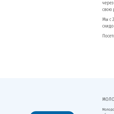
через
свою 
Мы с 
скидо
Посет
МОЛО
Молодо