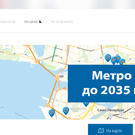
лярности
по цене
по алфавиту
На карте