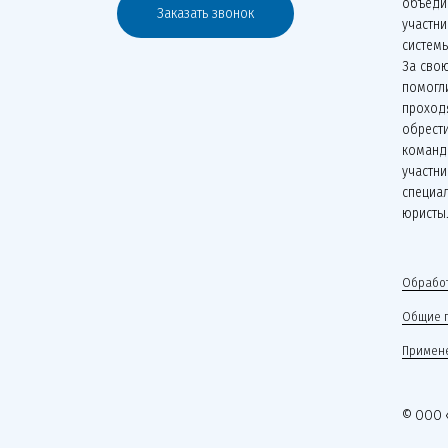
объеди
Заказать звонок
участн
систем
За сво
помогли
проходя
обрести
команд
участни
специа
юристы
Обработ
Общие 
Примене
© ООО 