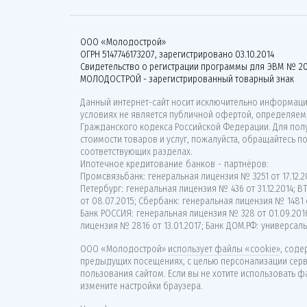
ООО «Молодострой»
ОГРН 5147746173207, зарегистрировано 03.10.2014
Свидетельство о регистрации программы для ЭВМ № 20
МОЛОДОСТРОЙ - зарегистрированный товарный знак
Данный интернет-сайт носит исключительно информацио
условиях не является публичной офертой, определяемо
Гражданского кодекса Российской Федерации. Для по
стоимости товаров и услуг, пожалуйста, обращайтесь п
соответствующих разделах.
Ипотечное кредитование банков - партнёров:
Промсвязьбанк: генеральная лицензия № 3251 от 17.12.20
Петербург: генеральная лицензия № 436 от 31.12.2014; 
от 08.07.2015; Сбербанк: генеральная лицензия № 1481 о
Банк РОССИЯ: генеральная лицензия № 328 от 01.09.201
лицензия № 2816 от 13.01.2017; Банк ДОМ.РФ: универсаль
ООО «Молодострой»
использует файлы «cookie»
, сод
предыдущих посещениях, с целью персонализации сер
пользования сайтом. Если вы не хотите использовать ф
измените настройки браузера.