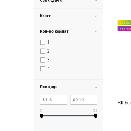
Срок сдачи
Класс
ОБЪЕКТ
НЕТ ВО
Кол-во комнат
1
2
3
4
Площадь
От
До
ЖК Бе
37
122