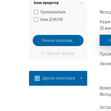
Банк-кредитор
Молод
Промсвязьбанк
Банк ДОМ.РФ
Наши 
30 мин
З
Просм
Звон
Другие категории
Возмо
Молод
Застр