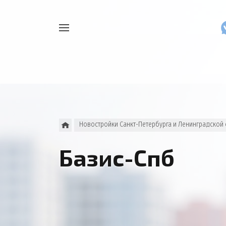
Например,
Найти
как
везде
узнать
накопления
Новостройки Санкт-Петербурга и Ленинградской
Базис-Спб