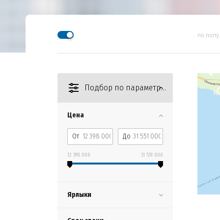
по попу
Подбор по параметрам
Цена
От
До
12 398 000
31 551 000
Ярлыки