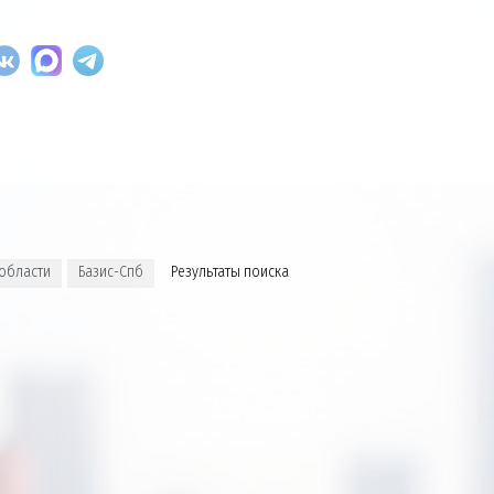
 области
Базис-Спб
Результаты поиска