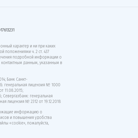
17613231
нный характер и ни при каких
й положениями ч. 2 ст. 437
лучения подробной информации о
о контактным данным, указанным в
14; Банк Санкт-
ВТБ: генеральная лицензия № 1000
т 11.08.2015;
6; Севергазбанк: генеральная
ная лицензия № 2312 от 19.12.2018
ержащие информацию о
висов и повышения удобства
айлы «cookie», пожалуйста,