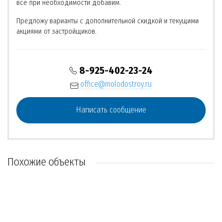
все при необходимости добавим.
Предложу варианты с дополнительной скидкой и текущими
акциями от застройщиков.
8-925-402-23-24
office@molodostroy.ru
Написать сообщение
Похожие объекты
МОСКВА
РЕКОМЕНДУЕМ
ОБЪЕКТ СДАН
МОСКВА
ЕСТЬ ПОСТРОЕННЫЕ
НЕТ ВОЕННОЙ ИПОТЕКИ
МОСКОВСКАЯ ОБЛ.