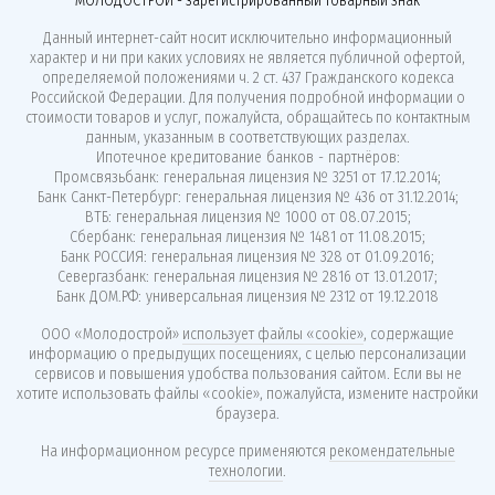
МОЛОДОСТРОЙ - зарегистрированный товарный знак
Данный интернет-сайт носит исключительно информационный
характер и ни при каких условиях не является публичной офертой,
определяемой положениями ч. 2 ст. 437 Гражданского кодекса
Российской Федерации. Для получения подробной информации о
стоимости товаров и услуг, пожалуйста, обращайтесь по контактным
данным, указанным в соответствующих разделах.
Ипотечное кредитование банков - партнёров:
Промсвязьбанк: генеральная лицензия № 3251 от 17.12.2014;
Банк Санкт-Петербург: генеральная лицензия № 436 от 31.12.2014;
ВТБ: генеральная лицензия № 1000 от 08.07.2015;
Сбербанк: генеральная лицензия № 1481 от 11.08.2015;
Банк РОССИЯ: генеральная лицензия № 328 от 01.09.2016;
Севергазбанк: генеральная лицензия № 2816 от 13.01.2017;
Банк ДОМ.РФ: универсальная лицензия № 2312 от 19.12.2018
ООО «Молодострой»
использует файлы «cookie»
, содержащие
информацию о предыдущих посещениях, с целью персонализации
сервисов и повышения удобства пользования сайтом. Если вы не
хотите использовать файлы «cookie», пожалуйста, измените настройки
браузера.
На информационном ресурсе применяются
рекомендательные
технологии
.